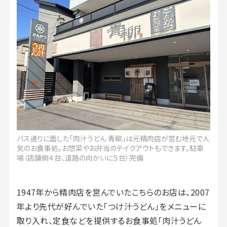
バス通りに面した「肉汁うどん 青柳」は元精肉店が営む地元で人
気のお食事処。お惣菜やお弁当のテイクアウトもできます。駐車
場（店舗側４台、道路の向かいに５台）完備
1947年から精肉店を営んでいたこちらのお店は、2007
年より先代が好んでいた「つけ汁うどん」をメニューに
取り入れ、定食などを提供するお食事処「肉汁うどん