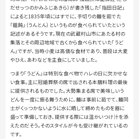
だせっつのかみふじあきら）が書き残した「指田日記」
によると1835年頃にはすでに、手切りの麺を茹でた
「饂飩」（うんとん）というものが食べられていたという
記述があるそうです。現在の武蔵村山市にあたる村の
集落とその周辺地域で古くから食べられていた「うど
ん」ですが、当時小麦は高価な食材であり、普段は大麦
やひえ、あわなどを主食にしていました。
つまり「うどん」は特別な食べ物でハレの日に欠かせな
い食事。主に冠婚葬祭の席で出される本膳料理の最後
に提供されるものでした。大勢集まる席で美味しいう
どんを一度に振る舞うために、麺は事前に茹でて、麺同
士がくっつかないように水に晒して締めたものを器に
盛って準備しておき、提供する際には温かいつけ汁を添
えたのだそう。そのスタイルが今も受け継がれているの
です。