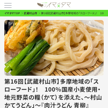
イマタマTOP
武蔵村山市
第16回【武蔵村山市】多摩地域の「スローフード」！ 100
第16回【武蔵村山市】多摩地域の「ス
ローフード」！ 100％国産小麦使用・
地元野菜の糧（かて）を添えた、～村山
かてうどん」～『肉汁うどん 青柳』