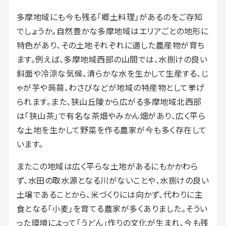
多摩地域にも今も残る「郷土料理」があるのをご存知
でしょうか。自然豊かな多摩地域はエリアごとの地形に
特色があり、その土地それぞれに適した農産物が育ち
ます。例えば、多摩地域西部の山間では、水捌けの良い
斜面や冷涼な気候、清らかな水を生かして生産する、じ
ゃが芋や蒟蒻、わさびなどが地域の特産物として挙げ
られます。また、狭山丘陵から広がる多摩地域北西部
は「狭山茶」で有名な茶畑やみかん畑があり、広く平ら
な土地を生かして野菜を作る農家が今も多く存在して
います。
またこの地域は広く平らな土地があるにもかかわら
ず、水田の取水源となる川がないことや、水捌けの良い
土壌であることから、米づくりには向かず、代わりに主
食となる「小麦」を育てる農家が多くありました。そうい
った環境によって「うどん」作りの文化が生まれ、今も残