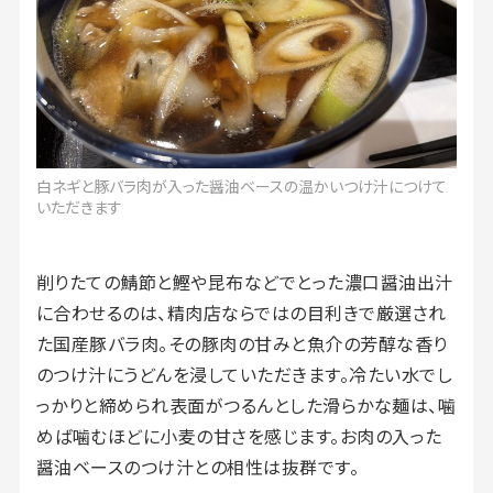
白ネギと豚バラ肉が入った醤油ベースの温かいつけ汁につけて
いただきます
削りたての鯖節と鰹や昆布などでとった濃口醤油出汁
に合わせるのは、精肉店ならではの目利きで厳選され
た国産豚バラ肉。その豚肉の甘みと魚介の芳醇な香り
のつけ汁にうどんを浸していただきます。冷たい水でし
っかりと締められ表面がつるんとした滑らかな麺は、噛
めば噛むほどに小麦の甘さを感じます。お肉の入った
醤油ベースのつけ汁との相性は抜群です。