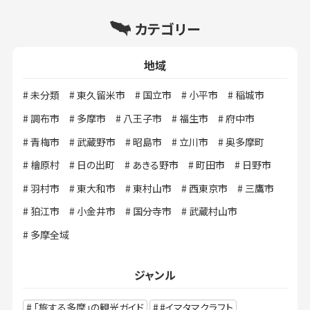
カテゴリー
地域
未分類
東久留米市
国立市
小平市
稲城市
調布市
多摩市
八王子市
福生市
府中市
青梅市
武蔵野市
昭島市
立川市
奥多摩町
檜原村
日の出町
あきる野市
町田市
日野市
羽村市
東大和市
東村山市
西東京市
三鷹市
狛江市
小金井市
国分寺市
武蔵村山市
多摩全域
ジャンル
「旅する多摩」の観光ガイド
#イマタマクラフト