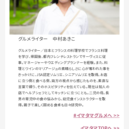
グルメライター 中村あきこ
グルメライター／日本とフランスの料理学校でフランス料理
を学び、帰国後、都内フレンチレストランでサーヴィスに従
事。マネージャーやウエディングプランナーを経験。また、料
理とワインのマリアージュの素晴らしさに心が奪われた事を
きっかけに、JSA認定ソムリエ、シニアソムリエを取得。お店
に立つ側と食べる側、両方の視点から感じたものを、素直な
言葉で綴り、そのホスピタリティを伝えている。現在は知人の
店でヘルプシェフとしてキッチンに立つことも。二児の母。長
男の育児中の食の悩みから、幼児食インストラクターを取
得。親子で楽しく囲める食卓も日々研究中。
#イマタマグルメへ >>
イマタマTOPへ >>