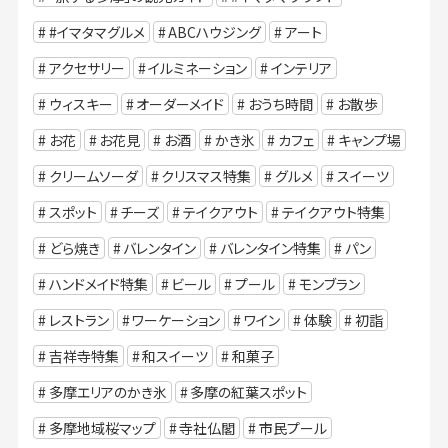
#イマタマグルメ
ABCハウジング
アート
アクセサリー
イルミネーション
インテリア
ウィスキー
オーダーメイド
おうち時間
お散歩
お花
お花見
お酒
かき氷
カフェ
キャンプ場
クリームソーダ
クリスマス特集
グルメ
スイーツ
スポット
チーズ
テイクアウト
テイクアウト特集
どら焼き
バレンタイン
バレンタイン特集
パン
ハンドメイド特集
ビール
プール
モンブラン
レストラン
ワーケーション
ワイン
体験
初詣
吉祥寺特集
和スイーツ
和菓子
多摩エリアのかき氷
多摩の紅葉スポット
多摩地域桜マップ
寺社仏閣
市民プール