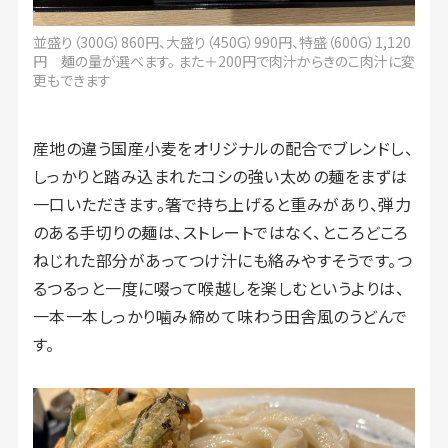
並盛り（300G）860円、大盛り（450G）990円、特盛（600G）1,120
円 麺の量が選べます。 また＋200円で肉汁からきのこ肉汁に変
更もできます
産地の違う国産小麦をオリジナルの配合でブレンドし、
しっかりと踏み込まれたコシの強い太めの麺をまずは
一口いただきます。箸で持ち上げると重みがあり、弾力
のある手切りの麺は、ストレートではなく、ところどころ
ねじれた部分があってつけ汁にも絡みやすそうです。つ
るつるっと一度に啜って喉越しを楽しむというよりは、
一本一本しっかり噛み締めて味わう田舎風のうどんで
す。