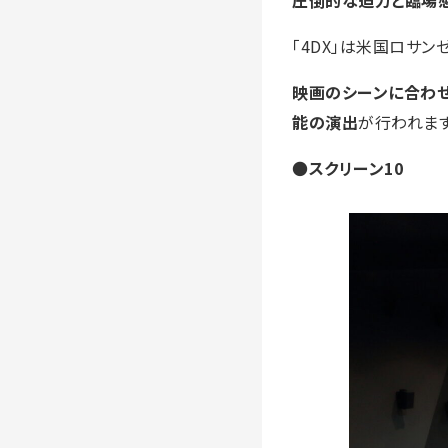
圧倒的な迫力と臨場感
「4DX」は米国ロサンゼ
映画のシーンに合わせ
能の演出
が行われます
●
スクリーン10