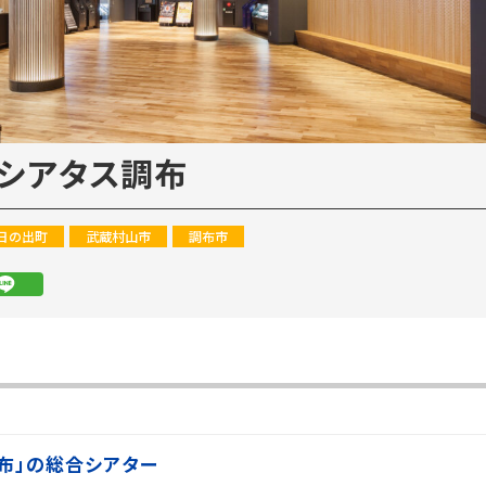
 シアタス調布
日の出町
武蔵村山市
調布市
布」の総合シアター