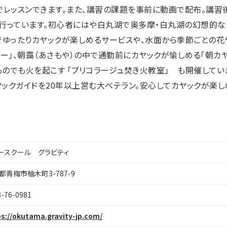
でレッスンできます。また、講習の課題を事前に動画で配布。講習
行っています。初心者にはや白丸湖で奥多摩・白丸湖の幻想的
でゆったりカヤックが楽しめるサービスや、水面から季節ごとの花
アー」、朝靄（あさもや）の中で通勤前にカヤックが愉しめる「朝カヤ
のでも火を起こす 「ブリコラージュ焚き火教室」 も開催してい
ックガイドを20年以上営む大ベテラン。安心してカヤックが楽し
ースクール グラビティ
都青梅市柚木町3-787-9
8-76-0981
s://okutama.gravity-jp.com/