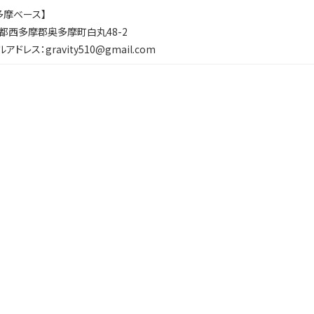
多摩ベース】
都西多摩郡奥多摩町白丸48-2
アドレス：gravity510@gmail.com