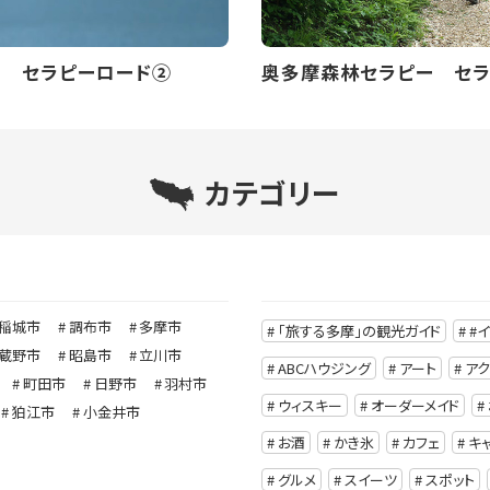
ー セラピーロード②
奥多摩森林セラピー セラ
カテゴリー
稲城市
調布市
多摩市
「旅する多摩」の観光ガイド
#
蔵野市
昭島市
立川市
ABCハウジング
アート
ア
町田市
日野市
羽村市
ウィスキー
オーダーメイド
狛江市
小金井市
お酒
かき氷
カフェ
キ
グルメ
スイーツ
スポット