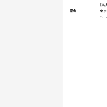
【奥
備考
東京
メール