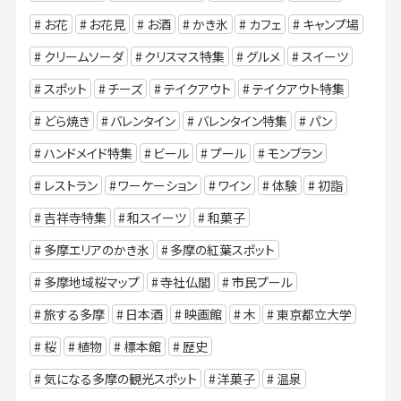
お花
お花見
お酒
かき氷
カフェ
キャンプ場
クリームソーダ
クリスマス特集
グルメ
スイーツ
スポット
チーズ
テイクアウト
テイクアウト特集
どら焼き
バレンタイン
バレンタイン特集
パン
ハンドメイド特集
ビール
プール
モンブラン
レストラン
ワーケーション
ワイン
体験
初詣
吉祥寺特集
和スイーツ
和菓子
多摩エリアのかき氷
多摩の紅葉スポット
多摩地域桜マップ
寺社仏閣
市民プール
旅する多摩
日本酒
映画館
木
東京都立大学
桜
植物
標本館
歴史
気になる多摩の観光スポット
洋菓子
温泉