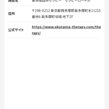
施設名
奥多摩森林セラピー セラピーロード④
〒198-0212 東京都西多摩郡奥多摩町氷川215
住所
番地6 奥多摩町役場 地下2F
https://www.okutama-therapy.com/the
公式サイト
rapy/