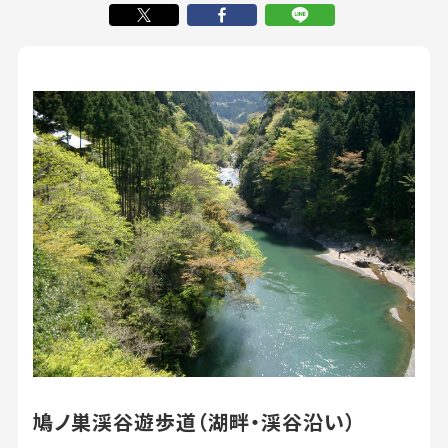
鳩ノ巣渓谷遊歩道（湖畔・渓谷沿い）