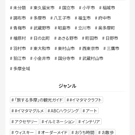
未分類
東久留米市
国立市
小平市
稲城市
調布市
多摩市
八王子市
福生市
府中市
青梅市
武蔵野市
昭島市
立川市
奥多摩町
檜原村
日の出町
あきる野市
町田市
日野市
羽村市
東大和市
東村山市
西東京市
三鷹市
狛江市
小金井市
国分寺市
武蔵村山市
多摩全域
ジャンル
「旅する多摩」の観光ガイド
#イマタマクラフト
#イマタマグルメ
ABCハウジング
アート
アクセサリー
イルミネーション
インテリア
ウィスキー
オーダーメイド
おうち時間
お散歩