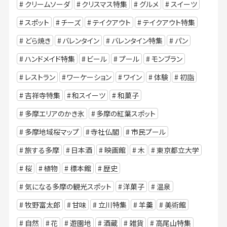
クリームソーダ
クリスマス特集
グルメ
スイーツ
スポット
チーズ
テイクアウト
テイクアウト特集
どら焼き
バレンタイン
バレンタイン特集
パン
ハンドメイド特集
ビール
プール
モンブラン
レストラン
ワーケーション
ワイン
体験
初詣
吉祥寺特集
和スイーツ
和菓子
多摩エリアのかき氷
多摩の紅葉スポット
多摩地域桜マップ
寺社仏閣
市民プール
旅する多摩
日本酒
映画館
木
東京都立大学
桜
植物
標本館
歴史
気になる多摩の観光スポット
洋菓子
温泉
牧野富太郎
甘味
立川特集
羊羹
美術館
自然
花
遊園地
酒蔵
雑貨
高尾山特集