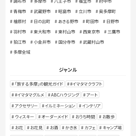
調布市
多摩市
八王子市
福生市
府中市
青梅市
武蔵野市
昭島市
立川市
奥多摩町
檜原村
日の出町
あきる野市
町田市
日野市
羽村市
東大和市
東村山市
西東京市
三鷹市
狛江市
小金井市
国分寺市
武蔵村山市
多摩全域
ジャンル
「旅する多摩」の観光ガイド
#イマタマクラフト
#イマタマグルメ
ABCハウジング
アート
アクセサリー
イルミネーション
インテリア
ウィスキー
オーダーメイド
おうち時間
お散歩
お花
お花見
お酒
かき氷
カフェ
キャンプ場