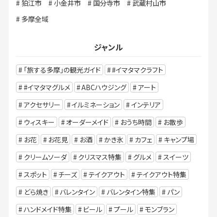
狛江市
小金井市
国分寺市
武蔵村山市
多摩全域
ジャンル
「旅する多摩」の観光ガイド
#イマタマクラフト
#イマタマグルメ
ABCハウジング
アート
アクセサリー
イルミネーション
インテリア
ウィスキー
オーダーメイド
おうち時間
お散歩
お花
お花見
お酒
かき氷
カフェ
キャンプ場
クリームソーダ
クリスマス特集
グルメ
スイーツ
スポット
チーズ
テイクアウト
テイクアウト特集
どら焼き
バレンタイン
バレンタイン特集
パン
ハンドメイド特集
ビール
プール
モンブラン