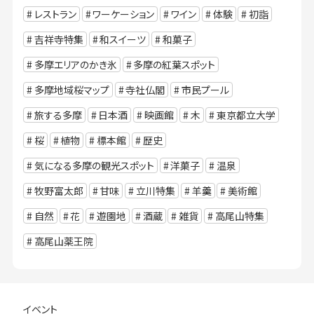
レストラン
ワーケーション
ワイン
体験
初詣
吉祥寺特集
和スイーツ
和菓子
多摩エリアのかき氷
多摩の紅葉スポット
多摩地域桜マップ
寺社仏閣
市民プール
旅する多摩
日本酒
映画館
木
東京都立大学
桜
植物
標本館
歴史
気になる多摩の観光スポット
洋菓子
温泉
牧野富太郎
甘味
立川特集
羊羹
美術館
自然
花
遊園地
酒蔵
雑貨
高尾山特集
高尾山薬王院
イベント