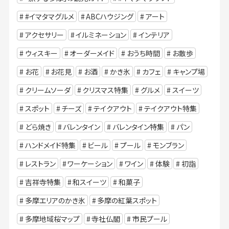
#イマタマグルメ
ABCハウジング
アート
アクセサリー
イルミネーション
インテリア
ウィスキー
オーダーメイド
おうち時間
お散歩
お花
お花見
お酒
かき氷
カフェ
キャンプ場
クリームソーダ
クリスマス特集
グルメ
スイーツ
スポット
チーズ
テイクアウト
テイクアウト特集
どら焼き
バレンタイン
バレンタイン特集
パン
ハンドメイド特集
ビール
プール
モンブラン
レストラン
ワーケーション
ワイン
体験
初詣
吉祥寺特集
和スイーツ
和菓子
多摩エリアのかき氷
多摩の紅葉スポット
多摩地域桜マップ
寺社仏閣
市民プール