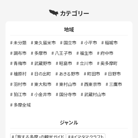
カテゴリー
地域
未分類
東久留米市
国立市
小平市
稲城市
調布市
多摩市
八王子市
福生市
府中市
青梅市
武蔵野市
昭島市
立川市
奥多摩町
檜原村
日の出町
あきる野市
町田市
日野市
羽村市
東大和市
東村山市
西東京市
三鷹市
狛江市
小金井市
国分寺市
武蔵村山市
多摩全域
ジャンル
「旅する多摩」の観光ガイド
#イマタマクラフト