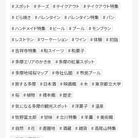
スポット
チーズ
テイクアウト
テイクアウト特集
どら焼き
バレンタイン
バレンタイン特集
パン
ハンドメイド特集
ビール
プール
モンブラン
レストラン
ワーケーション
ワイン
体験
初詣
吉祥寺特集
和スイーツ
和菓子
多摩エリアのかき氷
多摩の紅葉スポット
多摩地域桜マップ
寺社仏閣
市民プール
旅する多摩
日本酒
映画館
木
東京都立大学
桜
植物
標本館
歴史
気になる多摩の観光スポット
洋菓子
温泉
牧野富太郎
甘味
立川特集
羊羹
美術館
自然
花
遊園地
酒蔵
雑貨
高尾山特集