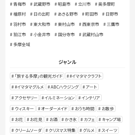
青梅市
武蔵野市
昭島市
立川市
奥多摩町
檜原村
日の出町
あきる野市
町田市
日野市
羽村市
東大和市
東村山市
西東京市
三鷹市
狛江市
小金井市
国分寺市
武蔵村山市
多摩全域
ジャンル
「旅する多摩」の観光ガイド
#イマタマクラフト
#イマタマグルメ
ABCハウジング
アート
アクセサリー
イルミネーション
インテリア
ウィスキー
オーダーメイド
おうち時間
お散歩
お花
お花見
お酒
かき氷
カフェ
キャンプ場
クリームソーダ
クリスマス特集
グルメ
スイーツ