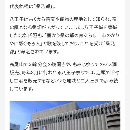
代表銘柄は「桑乃都」。
八王子は古くから養蚕や織物の産地として知られ、蚕
の餌となる桑畑が広がっていました。八王子城を築城
した北条氏照も、「蚕かう桑の都の青あらし 市のかり
やに騒ぐもろ人」と歌を残しており、これを受け「桑乃
都」と命名されています。
高尾山での節分会の鏡開きや、もみじ祭りでのマス酒
販売、毎年8月に行われる八王子祭りでは、店頭で冷や
し甘酒を販売するなど、今も地域と二人三脚で歩み続
けています。