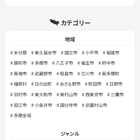
カテゴリー
地域
未分類
東久留米市
国立市
小平市
稲城市
調布市
多摩市
八王子市
福生市
府中市
青梅市
武蔵野市
昭島市
立川市
奥多摩町
檜原村
日の出町
あきる野市
町田市
日野市
羽村市
東大和市
東村山市
西東京市
三鷹市
狛江市
小金井市
国分寺市
武蔵村山市
多摩全域
ジャンル