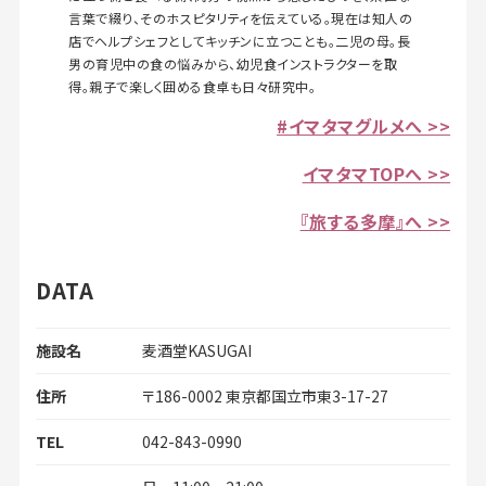
言葉で綴り、そのホスピタリティを伝えている。現在は知人の
店でヘルプシェフとしてキッチンに立つことも。二児の母。長
男の育児中の食の悩みから、幼児食インストラクターを取
得。親子で楽しく囲める食卓も日々研究中。
#イマタマグルメへ >>
イマタマTOPへ >>
『旅する多摩』へ >>
DATA
施設名
麦酒堂KASUGAI
住所
〒186-0002 東京都国立市東3-17-27
TEL
042-843-0990