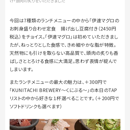
け・頭肉の炙りをいただきました
今回は7種類のランチメニューの中から「伊達マグロの
お刺身盛り合わせ定食 揚げ出し豆腐付き（2450円
税込）をチョイス。「伊達マグロ」は初めていただきまし
たが、ねっとりとした食感で、きめ細やかな脂が特徴。
天然物にも引けを取らない高品質で、頭肉の炙りも香
ばしさととろける食感に大満足。思わず表情が綻んで
しまいます。
またランチメニューの最大の魅力は、＋300円で
「KUNITACHI BREWERY〜くにぶる〜」の本日のTAP
リストの中から好きな１杯選べることです。（＋200円で
ソフトドリンクも選べます）