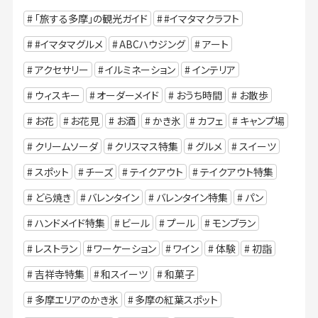
「旅する多摩」の観光ガイド
#イマタマクラフト
#イマタマグルメ
ABCハウジング
アート
アクセサリー
イルミネーション
インテリア
ウィスキー
オーダーメイド
おうち時間
お散歩
お花
お花見
お酒
かき氷
カフェ
キャンプ場
クリームソーダ
クリスマス特集
グルメ
スイーツ
スポット
チーズ
テイクアウト
テイクアウト特集
どら焼き
バレンタイン
バレンタイン特集
パン
ハンドメイド特集
ビール
プール
モンブラン
レストラン
ワーケーション
ワイン
体験
初詣
吉祥寺特集
和スイーツ
和菓子
多摩エリアのかき氷
多摩の紅葉スポット