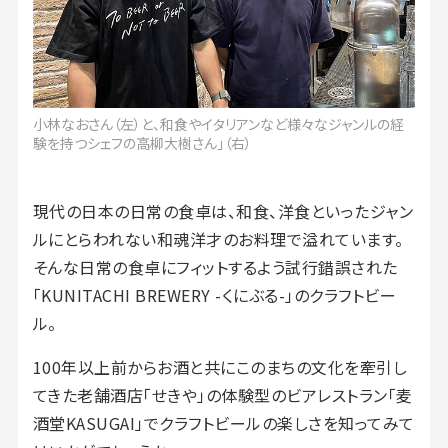
小林なおさん（左）と、和食やイタリアンなど様々なジャンルの経
験を持つシェフの高柳大樹さん」（右）
現代の日本の日常の食卓は、和食、洋食といったジャン
ルにとらわれない和魂洋才のお料理で溢れています。
そんな日常の食卓にフィットするよう試行錯誤された
「KUNITACHI BREWERY -くにぶる-」のクラフトビー
ル。
100年以上前からお酒と共にこのまちの文化を牽引し
てきた老舗酒店「せきや」の体験型のビアレストラン「麦
酒堂KASUGAI」でクラフトビールの楽しさを知ってみて