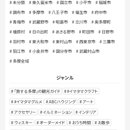
未分類
東久留米市
国立市
小平市
稲城市
調布市
多摩市
八王子市
福生市
府中市
青梅市
武蔵野市
昭島市
立川市
奥多摩町
檜原村
日の出町
あきる野市
町田市
日野市
羽村市
東大和市
東村山市
西東京市
三鷹市
狛江市
小金井市
国分寺市
武蔵村山市
多摩全域
ジャンル
「旅する多摩」の観光ガイド
#イマタマクラフト
#イマタマグルメ
ABCハウジング
アート
アクセサリー
イルミネーション
インテリア
ウィスキー
オーダーメイド
おうち時間
お散歩