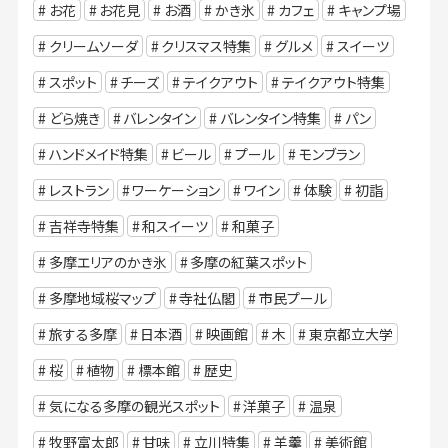
お花
お花見
お酒
かき氷
カフェ
キャンプ場
クリームソーダ
クリスマス特集
グルメ
スイーツ
スポット
チーズ
テイクアウト
テイクアウト特集
どら焼き
バレンタイン
バレンタイン特集
パン
ハンドメイド特集
ビール
プール
モンブラン
レストラン
ワーケーション
ワイン
体験
初詣
吉祥寺特集
和スイーツ
和菓子
多摩エリアのかき氷
多摩の紅葉スポット
多摩地域桜マップ
寺社仏閣
市民プール
旅する多摩
日本酒
映画館
木
東京都立大学
桜
植物
標本館
歴史
気になる多摩の観光スポット
洋菓子
温泉
牧野富太郎
甘味
立川特集
羊羹
美術館