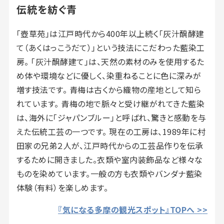
伝統を紡ぐ青
「壺草苑」は江戸時代から400年以上続く「灰汁醗酵建
て（あくはっこうだて）」という技法にこだわった藍染工
房。 「灰汁醗酵建て」は、天然の素材のみを使用するた
め体や環境などに優しく、染重ねることに色に深みが
増す技法です。 青梅は古くから織物の産地として知ら
れています。 青梅の地で脈々と受け継がれてきた藍染
は、海外に「ジャパンブルー」と呼ばれ、驚きと感動を与
えた伝統工芸の一つです。 現在の工房は、1989年に村
田家の兄弟２人が、江戸時代からの工芸品作りを伝承
するために開きました。衣類や室内装飾品など様々な
ものを染めています。一般の方も衣類やバンダナ藍染
体験（有料）を楽しめます。
『気になる多摩の観光スポット』TOPへ >
>