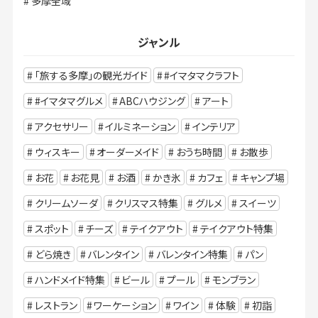
多摩全域
ジャンル
「旅する多摩」の観光ガイド
#イマタマクラフト
#イマタマグルメ
ABCハウジング
アート
アクセサリー
イルミネーション
インテリア
ウィスキー
オーダーメイド
おうち時間
お散歩
お花
お花見
お酒
かき氷
カフェ
キャンプ場
クリームソーダ
クリスマス特集
グルメ
スイーツ
スポット
チーズ
テイクアウト
テイクアウト特集
どら焼き
バレンタイン
バレンタイン特集
パン
ハンドメイド特集
ビール
プール
モンブラン
レストラン
ワーケーション
ワイン
体験
初詣