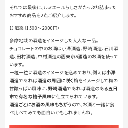
それでは最後に、ルミエールらしさがたっぷり詰まった
おすすめ商品を2点ご紹介します。
1）酒楽（1500～2000円）
多摩地域の酒造をイメージした大人な一品。
チョコレートの中のお酒は小澤酒造、野崎酒造、石川酒
造、田村酒造、中村酒造の
西東京5酒造
のお酒を使って
います。
一粒一粒に酒造のイメージを込めており、例えば
小澤
酒造
であれば
酒造の周囲に咲く梅
をイメージして梅の
甘酸っぱい風味に、
野崎酒造
であれば酒造のある
五日
市で有名な柚子風味
に仕立てられています。
酒造ごとにお酒の風味もちがう
ので、お酒と一緒に食
べ比べてみても面白いかもしれませんね。