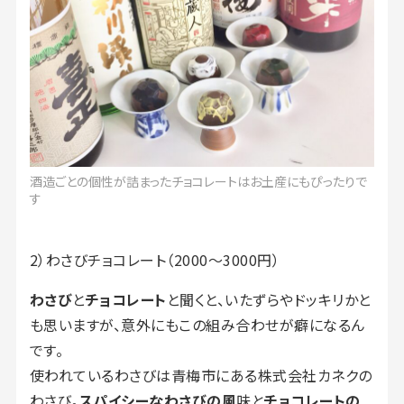
酒造ごとの個性が詰まったチョコレートはお土産にもぴったりで
す
2）わさびチョコレート（2000～3000円）
わさび
と
チョコレート
と聞くと、いたずらやドッキリかと
も思いますが、意外にもこの組み合わせが癖になるん
です。
使われているわさびは青梅市にある株式会社カネクの
わさび。
スパイシーなわさびの風
味と
チョコレートの