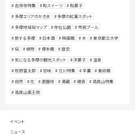
吉祥寺特集
和スイーツ
和菓子
多摩エリアのかき氷
多摩の紅葉スポット
多摩地域桜マップ
寺社仏閣
市民プール
旅する多摩
日本酒
映画館
木
東京都立大学
桜
植物
標本館
歴史
気になる多摩の観光スポット
洋菓子
温泉
牧野富太郎
甘味
立川特集
羊羹
美術館
自然
花
遊園地
酒蔵
雑貨
高尾山特集
高尾山薬王院
イベント
ニュース