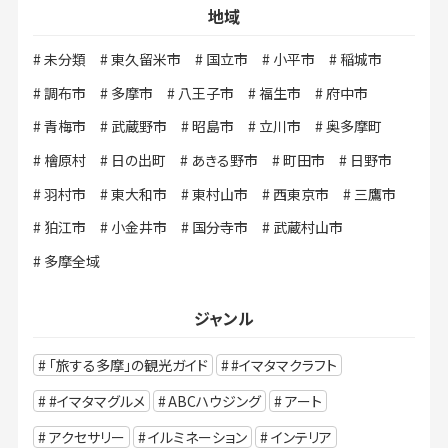
地域
未分類
東久留米市
国立市
小平市
稲城市
調布市
多摩市
八王子市
福生市
府中市
青梅市
武蔵野市
昭島市
立川市
奥多摩町
檜原村
日の出町
あきる野市
町田市
日野市
羽村市
東大和市
東村山市
西東京市
三鷹市
狛江市
小金井市
国分寺市
武蔵村山市
多摩全域
ジャンル
「旅する多摩」の観光ガイド
#イマタマクラフト
#イマタマグルメ
ABCハウジング
アート
アクセサリー
イルミネーション
インテリア