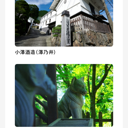
小澤酒造（澤乃井）