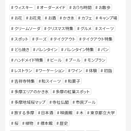
ウィスキー
オーダーメイド
おうち時間
お散歩
お花
お花見
お酒
かき氷
カフェ
キャンプ場
クリームソーダ
クリスマス特集
グルメ
スイーツ
スポット
チーズ
テイクアウト
テイクアウト特集
どら焼き
バレンタイン
バレンタイン特集
パン
ハンドメイド特集
ビール
プール
モンブラン
レストラン
ワーケーション
ワイン
体験
初詣
吉祥寺特集
和スイーツ
和菓子
多摩エリアのかき氷
多摩の紅葉スポット
多摩地域桜マップ
寺社仏閣
市民プール
旅する多摩
日本酒
映画館
木
東京都立大学
桜
植物
標本館
歴史