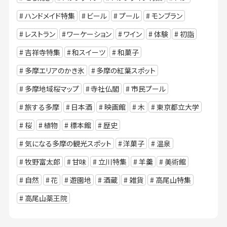
ハンドメイド特集
ビール
プール
モンブラン
レストラン
ワーケーション
ワイン
体験
初詣
吉祥寺特集
和スイーツ
和菓子
多摩エリアのかき氷
多摩の紅葉スポット
多摩地域桜マップ
寺社仏閣
市民プール
旅する多摩
日本酒
映画館
木
東京都立大学
桜
植物
標本館
歴史
気になる多摩の観光スポット
洋菓子
温泉
牧野富太郎
甘味
立川特集
羊羹
美術館
自然
花
遊園地
酒蔵
雑貨
高尾山特集
高尾山薬王院