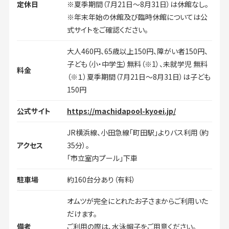
定休日
※夏季期間（7月21日～8月31日）は休館なし。
※年末年始の休館及び臨時休館については公
式サイトをご確認ください。
大人460円、65歳以上150円、障がい者150円、
子ども（小・中学生）無料（※1）、未就学児 無料
料金
（※１）夏季期間（7月21日～8月31日）は子ども
150円
公式サイト
https://machidapool-kyoei.jp/
JR横浜線、小田急線「町田駅」よりバス利用（約
アクセス
35分）。
「市立室内プール」下車
駐車場
約160台分あり（有料）
オムツが完全にとれたお子さまからご利用いた
だけます。
備考
ご利用の際は、水泳帽子をご用意ください。