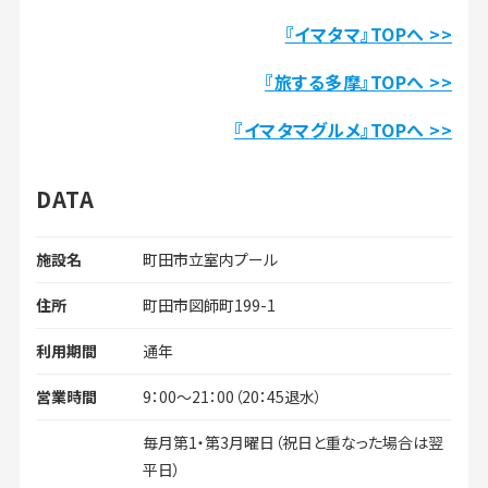
『イマタマ』TOPへ >>
『旅する多摩』TOPへ >>
『イマタマ
グルメ』TOPへ >>
DATA
施設名
町田市立室内プール
住所
町田市図師町199-1
利用期間
通年
営業時間
9：00～21：00（20：45退水）
毎月第1・第3月曜日（祝日と重なった場合は翌
平日）