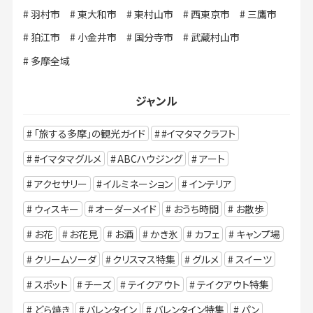
羽村市
東大和市
東村山市
西東京市
三鷹市
狛江市
小金井市
国分寺市
武蔵村山市
多摩全域
ジャンル
「旅する多摩」の観光ガイド
#イマタマクラフト
#イマタマグルメ
ABCハウジング
アート
アクセサリー
イルミネーション
インテリア
ウィスキー
オーダーメイド
おうち時間
お散歩
お花
お花見
お酒
かき氷
カフェ
キャンプ場
クリームソーダ
クリスマス特集
グルメ
スイーツ
スポット
チーズ
テイクアウト
テイクアウト特集
どら焼き
バレンタイン
バレンタイン特集
パン