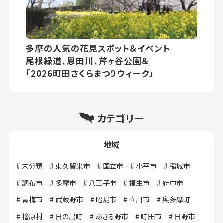
多摩の人気の花見スポット＆イベント
尾根緑道、恩田川、芹ヶ谷公園＆
「2026町田さくらまつりウィーク」
カテゴリー
地域
未分類
東久留米市
国立市
小平市
稲城市
調布市
多摩市
八王子市
福生市
府中市
青梅市
武蔵野市
昭島市
立川市
奥多摩町
檜原村
日の出町
あきる野市
町田市
日野市