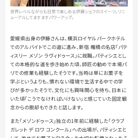
世界レベルながらも日常で楽しめる伊藤シェフのスイーツ。リニ
ューアルしてますますパワーアップ。
愛媛県出身の伊藤さんは、横浜ロイヤルパークホテル
でのアルバイトでこの道に進み、新宿 曙橋の名店「パテ
ィスリー メゾン ラヴィドゥース」に就職。パティシエとし
ての本格的な道を歩き始めた頃、師匠の勧めで本場パ
リでの修業も経験したそうです。当時は単にお菓子を
学ぶというよりも、慣れない環境で生活する中での学
びが多かったそうで、文化にも興味関心を持ち、日本に
いた頃「こうでなければいけない」と感じていた固定観
念からの脱却もできたと話します。
また「メゾンドゥース」独立の1年前に経験した「クラブ
ガレット デ ロワ コンクール」への出場が、パティシエと
して、改めてお菓子と向き合った大切な転機となったそ