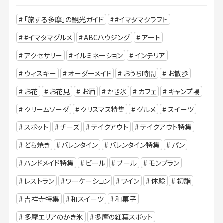
「旅する多摩」の観光ガイド
#イマタマクラフト
#イマタマグルメ
ABCハウジング
アート
アクセサリー
イルミネーション
インテリア
ウィスキー
オーダーメイド
おうち時間
お散歩
お花
お花見
お酒
かき氷
カフェ
キャンプ場
クリームソーダ
クリスマス特集
グルメ
スイーツ
スポット
チーズ
テイクアウト
テイクアウト特集
どら焼き
バレンタイン
バレンタイン特集
パン
ハンドメイド特集
ビール
プール
モンブラン
レストラン
ワーケーション
ワイン
体験
初詣
吉祥寺特集
和スイーツ
和菓子
多摩エリアのかき氷
多摩の紅葉スポット