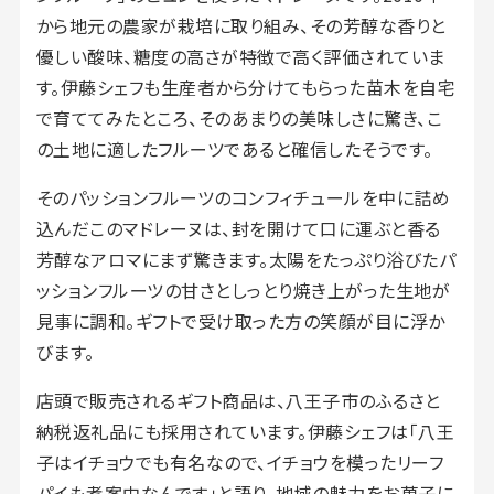
から地元の農家が栽培に取り組み、その芳醇な香りと
優しい酸味、糖度の高さが特徴で高く評価されていま
す。伊藤シェフも生産者から分けてもらった苗木を自宅
で育ててみたところ、そのあまりの美味しさに驚き、こ
の土地に適したフルーツであると確信したそうです。
そのパッションフルーツのコンフィチュールを中に詰め
込んだこのマドレーヌは、封を開けて口に運ぶと香る
芳醇なアロマにまず驚きます。太陽をたっぷり浴びたパ
ッションフルーツの甘さとしっとり焼き上がった生地が
見事に調和。ギフトで受け取った方の笑顔が目に浮か
びます。
店頭で販売されるギフト商品は、八王子市のふるさと
納税返礼品にも採用されています。伊藤シェフは「八王
子はイチョウでも有名なので、イチョウを模ったリーフ
パイも考案中なんです」と語り、地域の魅力をお菓子に