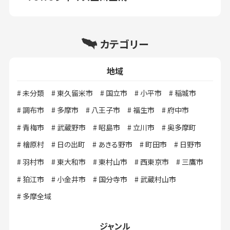
カテゴリー
地域
未分類
東久留米市
国立市
小平市
稲城市
調布市
多摩市
八王子市
福生市
府中市
青梅市
武蔵野市
昭島市
立川市
奥多摩町
檜原村
日の出町
あきる野市
町田市
日野市
羽村市
東大和市
東村山市
西東京市
三鷹市
狛江市
小金井市
国分寺市
武蔵村山市
多摩全域
ジャンル