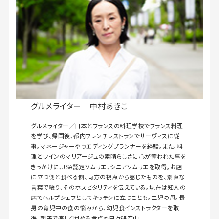
グルメライター 中村あきこ
グルメライター／日本とフランスの料理学校でフランス料理
を学び、帰国後、都内フレンチレストランでサーヴィスに従
事。マネージャーやウエディングプランナーを経験。また、料
理とワインのマリアージュの素晴らしさに心が奪われた事を
きっかけに、JSA認定ソムリエ、シニアソムリエを取得。お店
に立つ側と食べる側、両方の視点から感じたものを、素直な
言葉で綴り、そのホスピタリティを伝えている。現在は知人の
店でヘルプシェフとしてキッチンに立つことも。二児の母。長
男の育児中の食の悩みから、幼児食インストラクターを取
得。親子で楽しく囲める食卓も日々研究中。