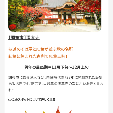
【調布市】深大寺
参道のそば屋と紅葉が並ぶ秋の名所
紅葉に包まれた古刹で紅葉三昧！
例年の最盛期＝11月下旬～12月上旬
調布市にある深大寺は、奈良時代の733年に開創された歴史
あるお寺です。東京では、浅草の浅草寺の次に古いお寺と言わ
れ…
👉
このスポットについて詳しく見る