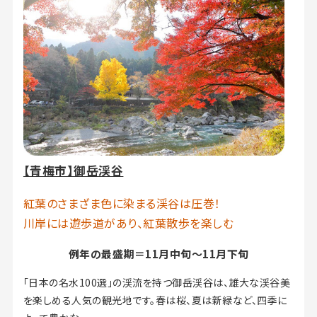
【青梅市】御岳渓谷
紅葉のさまざま色に染まる渓谷は圧巻！
川岸には遊歩道があり、紅葉散歩を楽しむ
例年の最盛期＝11月中旬～11月下旬
「日本の名水100選」の渓流を持つ御岳渓谷は、雄大な渓谷美
を楽しめる人気の観光地です。春は桜、夏は新緑など、四季に