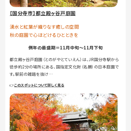
【国分寺市】都立殿ヶ谷戸庭園
湧水と紅葉が織りなす癒しの空間
秋の庭園で心ほどけるひとときを
例年の最盛期＝11月中旬～11月下旬
都立殿ヶ谷戸庭園（とのがやとていえん）は、JR国分寺駅から
徒歩約2分の場所にある、国指定文化財（名勝）の日本庭園で
す。駅前の雑踏を抜け…
👉
このスポットについて詳しく見る