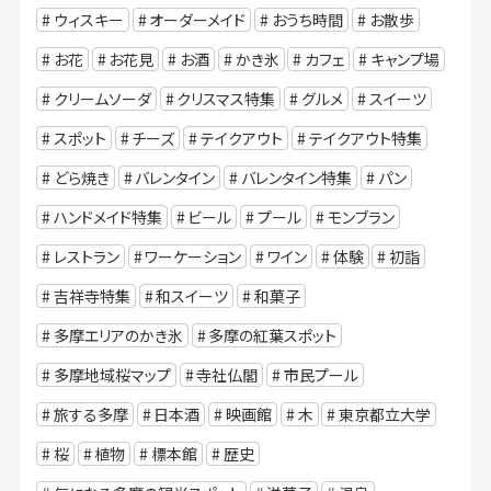
ウィスキー
オーダーメイド
おうち時間
お散歩
お花
お花見
お酒
かき氷
カフェ
キャンプ場
クリームソーダ
クリスマス特集
グルメ
スイーツ
スポット
チーズ
テイクアウト
テイクアウト特集
どら焼き
バレンタイン
バレンタイン特集
パン
ハンドメイド特集
ビール
プール
モンブラン
レストラン
ワーケーション
ワイン
体験
初詣
吉祥寺特集
和スイーツ
和菓子
多摩エリアのかき氷
多摩の紅葉スポット
多摩地域桜マップ
寺社仏閣
市民プール
旅する多摩
日本酒
映画館
木
東京都立大学
桜
植物
標本館
歴史