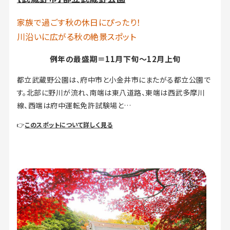
家族で過ごす秋の休日にぴったり！
川沿いに広がる秋の絶景スポット
例年の最盛期＝11月下旬～12月上旬
都立武蔵野公園は、府中市と小金井市にまたがる都立公園で
す。北部に野川が流れ、南端は東八道路、東端は西武多摩川
線、西端は府中運転免許試験場と…
👉
このスポットについて詳しく見る