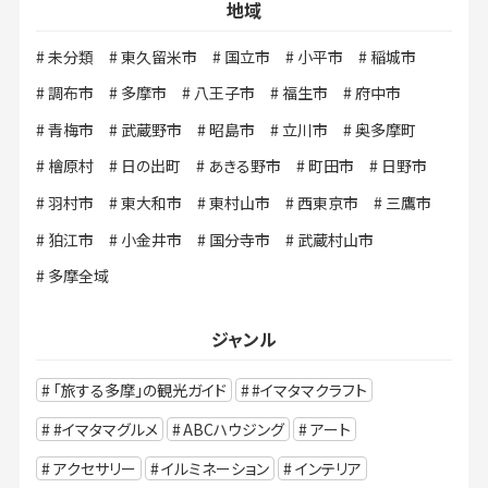
地域
未分類
東久留米市
国立市
小平市
稲城市
調布市
多摩市
八王子市
福生市
府中市
青梅市
武蔵野市
昭島市
立川市
奥多摩町
檜原村
日の出町
あきる野市
町田市
日野市
羽村市
東大和市
東村山市
西東京市
三鷹市
狛江市
小金井市
国分寺市
武蔵村山市
多摩全域
ジャンル
「旅する多摩」の観光ガイド
#イマタマクラフト
#イマタマグルメ
ABCハウジング
アート
アクセサリー
イルミネーション
インテリア