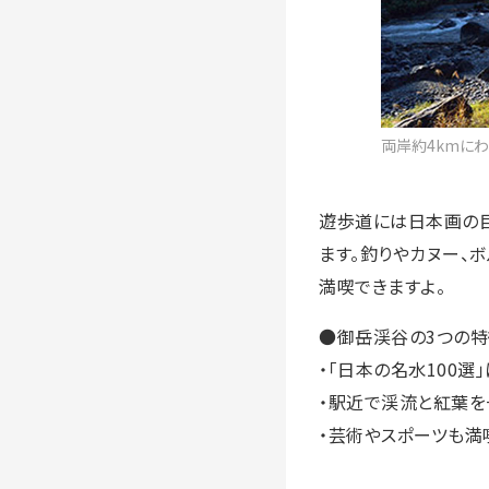
両岸約4kmに
遊歩道には日本画の巨
ます。釣りやカヌー、
満喫できますよ。
●御岳渓谷の3つの特
・「日本の名水100選
・駅近で渓流と紅葉を
・芸術やスポーツも満