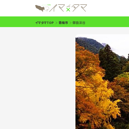
イマタマTOP
青梅市
御岳渓谷