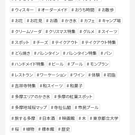
ウィスキー
オーダーメイド
おうち時間
お散歩
お花
お花見
お酒
かき氷
カフェ
キャンプ場
クリームソーダ
クリスマス特集
グルメ
スイーツ
スポット
チーズ
テイクアウト
テイクアウト特集
どら焼き
バレンタイン
バレンタイン特集
パン
ハンドメイド特集
ビール
プール
モンブラン
レストラン
ワーケーション
ワイン
体験
初詣
吉祥寺特集
和スイーツ
和菓子
多摩エリアのかき氷
多摩の紅葉スポット
多摩地域桜マップ
寺社仏閣
市民プール
旅する多摩
日本酒
映画館
木
東京都立大学
桜
植物
標本館
歴史