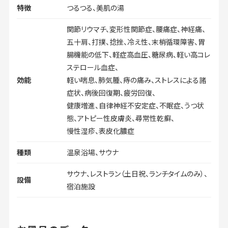
特徴
つるつる、美肌の湯
関節リウマチ、変形性関節症、腰痛症、神経痛、
五十肩、打撲、捻挫、冷え性、末梢循環障害、胃
腸機能の低下、軽症高血圧、糖尿病、軽い高コレ
ステロール血症、
効能
軽い喘息、肺気腫、痔の痛み、ストレスによる諸
症状、病後回復期、疲労回復、
健康増進、自律神経不安定症、不眠症、うつ状
態、アトピー性皮膚炎、尋常性乾癬、
慢性湿疹、表皮化膿症
種類
温泉浴場、サウナ
サウナ、レストラン（土日祝、ランチタイムのみ）、
設備
宿泊施設