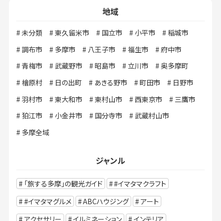
地域
未分類
東久留米市
国立市
小平市
稲城市
調布市
多摩市
八王子市
福生市
府中市
青梅市
武蔵野市
昭島市
立川市
奥多摩町
檜原村
日の出町
あきる野市
町田市
日野市
羽村市
東大和市
東村山市
西東京市
三鷹市
狛江市
小金井市
国分寺市
武蔵村山市
多摩全域
ジャンル
「旅する多摩」の観光ガイド
#イマタマクラフト
#イマタマグルメ
ABCハウジング
アート
アクセサリー
イルミネーション
インテリア