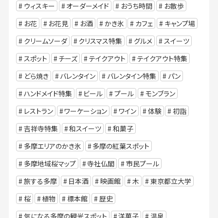
ウィスキー
オーダーメイド
おうち時間
お散歩
お花
お花見
お酒
かき氷
カフェ
キャンプ場
クリームソーダ
クリスマス特集
グルメ
スイーツ
スポット
チーズ
テイクアウト
テイクアウト特集
どら焼き
バレンタイン
バレンタイン特集
パン
ハンドメイド特集
ビール
プール
モンブラン
レストラン
ワーケーション
ワイン
体験
初詣
吉祥寺特集
和スイーツ
和菓子
多摩エリアのかき氷
多摩の紅葉スポット
多摩地域桜マップ
寺社仏閣
市民プール
旅する多摩
日本酒
映画館
木
東京都立大学
桜
植物
標本館
歴史
気になる多摩の観光スポット
洋菓子
温泉