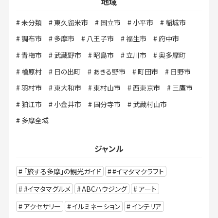
地域
未分類
東久留米市
国立市
小平市
稲城市
調布市
多摩市
八王子市
福生市
府中市
青梅市
武蔵野市
昭島市
立川市
奥多摩町
檜原村
日の出町
あきる野市
町田市
日野市
羽村市
東大和市
東村山市
西東京市
三鷹市
狛江市
小金井市
国分寺市
武蔵村山市
多摩全域
ジャンル
「旅する多摩」の観光ガイド
#イマタマクラフト
#イマタマグルメ
ABCハウジング
アート
アクセサリー
イルミネーション
インテリア