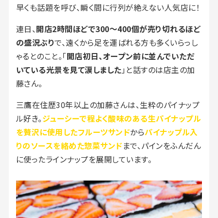
早くも話題を呼び、瞬く間に行列が絶えない人気店に！
連日、
開店2時間ほどで300〜400個が売り切れるほど
の盛況ぶり
で、遠くから足を運ばれる方も多くいらっし
ゃるとのこと。「
開店初日、オープン前に並んでいただ
いている光景を見て涙しました
」と話すのは店主の加
藤さん。
三鷹在住歴30年以上の加藤さんは、生粋のパイナップ
ル好き。
ジューシーで程よく酸味のある生パイナップル
を贅沢に使用したフルーツサンド
から
パイナップル入
りのソースを絡めた惣菜サンド
まで、パインをふんだん
に使ったラインナップを展開しています。