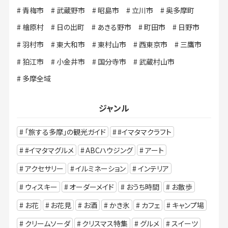
青梅市
武蔵野市
昭島市
立川市
奥多摩町
檜原村
日の出町
あきる野市
町田市
日野市
羽村市
東大和市
東村山市
西東京市
三鷹市
狛江市
小金井市
国分寺市
武蔵村山市
多摩全域
ジャンル
「旅する多摩」の観光ガイド
#イマタマクラフト
#イマタマグルメ
ABCハウジング
アート
アクセサリー
イルミネーション
インテリア
ウィスキー
オーダーメイド
おうち時間
お散歩
お花
お花見
お酒
かき氷
カフェ
キャンプ場
クリームソーダ
クリスマス特集
グルメ
スイーツ