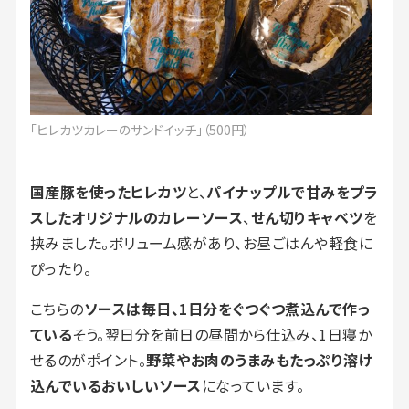
「ヒレカツカレーのサンドイッチ」（500円）
国産豚を使ったヒレカツ
と、
パイナップルで甘みをプラ
スしたオリジナルのカレーソース
、
せん切りキャベツ
を
挟みました。ボリューム感があり、お昼ごはんや軽食に
ぴったり。
こちらの
ソースは毎日、1日分をぐつぐつ煮込んで作っ
ている
そう。翌日分を前日の昼間から仕込み、1日寝か
せるのがポイント。
野菜やお肉のうまみもたっぷり溶け
込んでいるおいしいソース
になっています。