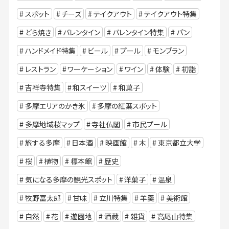
スポット
チーズ
テイクアウト
テイクアウト特集
どら焼き
バレンタイン
バレンタイン特集
パン
ハンドメイド特集
ビール
プール
モンブラン
レストラン
ワーケーション
ワイン
体験
初詣
吉祥寺特集
和スイーツ
和菓子
多摩エリアのかき氷
多摩の紅葉スポット
多摩地域桜マップ
寺社仏閣
市民プール
旅する多摩
日本酒
映画館
木
東京都立大学
桜
植物
標本館
歴史
気になる多摩の観光スポット
洋菓子
温泉
牧野富太郎
甘味
立川特集
羊羹
美術館
自然
花
遊園地
酒蔵
雑貨
高尾山特集