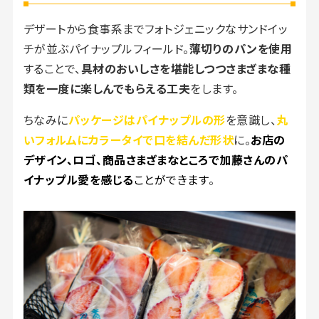
デザートから食事系までフォトジェニックなサンドイッ
チが並ぶパイナップルフィールド。
薄切りのパンを使用
することで、
具材のおいしさを堪能しつつさまざまな種
類を一度に楽しんでもらえる工夫
をします。
ちなみに
パッケージはパイナップルの形
を意識し、
丸
いフォルムにカラータイで口を結んだ形状
に。
お店の
デザイン、ロゴ、商品さまざまなところで加藤さんのパ
イナップル愛を感じる
ことができます
。