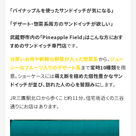
「パイナップルを使ったサンドイッチが気になる」
「デザート・惣菜系両方のサンドイッチが欲しい」
武蔵野市内の「Pineapple Field」はこんな方におす
すめのサンドイッチ専門店
です。
分厚いお肉や新鮮な野菜が入った惣菜系
から、
ジュー
シーなフルーツ入りのデザート系
まで
常時10種類
を用
意。ショーケースには
萌え断を極めた個性豊かなサン
ドイッチが並び、訪れた人の心を鷲掴みに
します。
JR三鷹駅北口から歩くこと約11分、住宅街近くの三谷
通りにお店はあります。