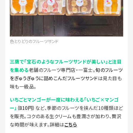
色とりどりのフルーツサンド
三鷹で「宝石のようなフルーツサンドが美しい」と注目
を集める
老舗のフルーツ専門店・一富士。
旬のフルーツ
をぎゅうぎゅうに詰めこんだフルーツサンド
は見た目も
味も一級品。
いちごとマンゴーが一度に味わえる「いちご×マンゴ
ー」
（810円）
など、季節のフルーツを挟んだ10種類ほど
を販売。コクのある生クリームも豊潤さが加わり、贅沢
な時間が味えます。詳細は
こちら