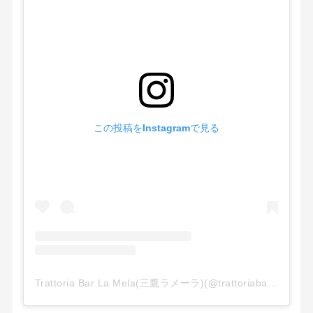
この投稿をInstagramで見る
Trattoria Bar La Mela(三鷹ラメーラ)(@trattoriabarlamela)がシェアした投稿