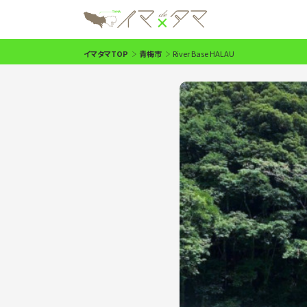
イマタマTOP
青梅市
River Base HALAU