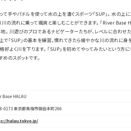
って手やパドルを使って水の上を漕ぐスポーツ「SUP」。 水の上
の流れに乗って颯爽と楽しむことができます。 「River Base 
地。 川遊びのプロであるナビゲーターたちが、レベルに合わせた
の上で「SUP」の基本を練習。慣れてきたら緩やかな川の流れに身
好よく川を下ります。 「SUP」を初めてやってみたいという方にも
すめのスポットです。
r Base HALAU
98-0173 東京都青梅市御岳本町266
s://halau.tokyo.jp/