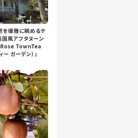
然を優雅に眺めるテ
英国風アフタヌーン
se TownTea
ティー ガーデン）」