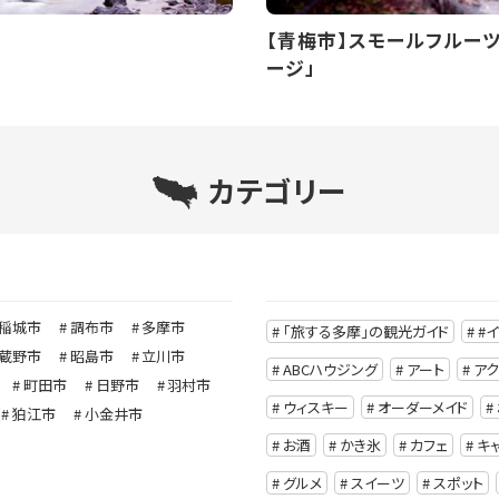
【青梅市】スモールフルー
ージ」
カテゴリー
稲城市
調布市
多摩市
「旅する多摩」の観光ガイド
#
蔵野市
昭島市
立川市
ABCハウジング
アート
ア
町田市
日野市
羽村市
ウィスキー
オーダーメイド
狛江市
小金井市
お酒
かき氷
カフェ
キ
グルメ
スイーツ
スポット