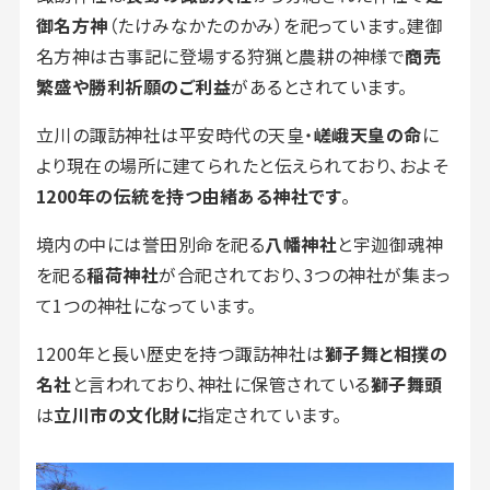
御名方神
（たけみなかたのかみ）を祀っています。建御
名方神は古事記に登場する狩猟と農耕の神様で
商売
繁盛や勝利祈願のご利益
があるとされています。
立川の諏訪神社は平安時代の天皇・
嵯峨天皇の命
に
より現在の場所に建てられたと伝えられており、およそ
1200年の伝統を持つ由緒ある神社です
。
境内の中には誉田別命を祀る
八幡神社
と宇迦御魂神
を祀る
稲荷神社
が合祀されており、3つの神社が集まっ
て1つの神社になっています。
1200年と長い歴史を持つ諏訪神社は
獅子舞と相撲の
名社
と言われており、神社に保管されている
獅子舞頭
は
立川市の文化財に
指定されています。