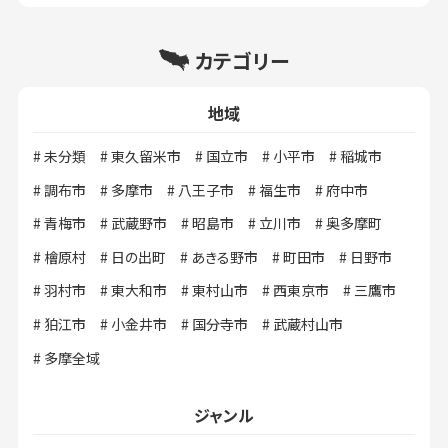
カテゴリー
地域
未分類
東久留米市
国立市
小平市
稲城市
調布市
多摩市
八王子市
福生市
府中市
青梅市
武蔵野市
昭島市
立川市
奥多摩町
檜原村
日の出町
あきる野市
町田市
日野市
羽村市
東大和市
東村山市
西東京市
三鷹市
狛江市
小金井市
国分寺市
武蔵村山市
多摩全域
ジャンル