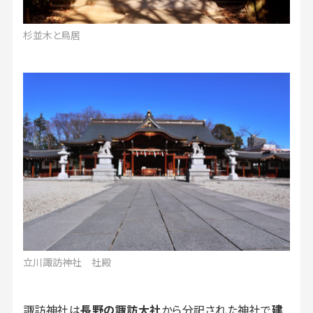
杉並木と鳥居
立川諏訪神社 社殿
諏訪神社は
長野の諏訪大社
から分祀された神社で
建