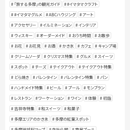
「旅する多摩」の観光ガイド
#イマタマクラフト
#イマタマグルメ
ABCハウジング
アート
アクセサリー
イルミネーション
インテリア
ウィスキー
オーダーメイド
おうち時間
お散歩
お花
お花見
お酒
かき氷
カフェ
キャンプ場
クリームソーダ
クリスマス特集
グルメ
スイーツ
スポット
チーズ
テイクアウト
テイクアウト特集
どら焼き
バレンタイン
バレンタイン特集
パン
ハンドメイド特集
ビール
プール
モンブラン
レストラン
ワーケーション
ワイン
体験
初詣
吉祥寺特集
和スイーツ
和菓子
多摩エリアのかき氷
多摩の紅葉スポット
多摩地域桜マップ
寺社仏閣
市民プール