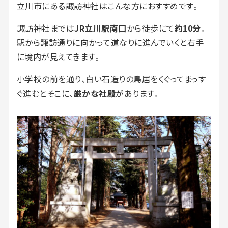
立川市にある諏訪神社はこんな方におすすめです。
諏訪神社までは
JR立川駅南口
から徒歩にて
約10分
。
駅から諏訪通りに向かって道なりに進んでいくと右手
に境内が見えてきます。
小学校の前を通り、白い石造りの鳥居をくぐってまっす
ぐ進むとそこに、
厳かな社殿
があります。