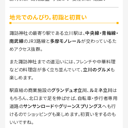
地元でのんびり。初詣と初買い
諏訪神社の最寄り駅である立川駅は、
中央線・青梅線・
南武線
のJR3路線と
多摩モノレール
が交わっているた
めアクセス抜群。
また諏訪神社までの道沿いには、フレンチや中華料理
などの料理店が多く立ち並んでいて、
立川のグルメ
も
楽しめます。
駅直結の商業施設の
グランデュオ立川
、
ルミネ立川
は
もちろん、北口まで足を伸ばせば、自転車・歩行者専用
道路の
サンサンロード
や
グリーンスプリングス
へも行
けるのでショッピングも楽しめます。初買いをするのも
いいですね。