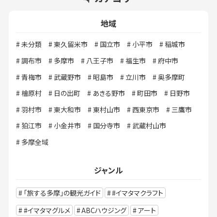
地域
未分類
東久留米市
国立市
小平市
稲城市
調布市
多摩市
八王子市
福生市
府中市
青梅市
武蔵野市
昭島市
立川市
奥多摩町
檜原村
日の出町
あきる野市
町田市
日野市
羽村市
東大和市
東村山市
西東京市
三鷹市
狛江市
小金井市
国分寺市
武蔵村山市
多摩全域
ジャンル
「旅する多摩」の観光ガイド
#イマタマクラフト
#イマタマグルメ
ABCハウジング
アート