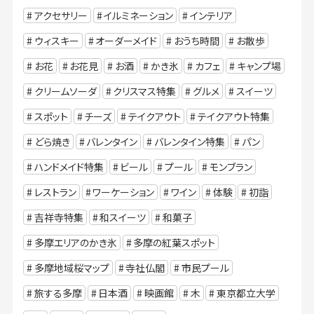
アクセサリー
イルミネーション
インテリア
ウィスキー
オーダーメイド
おうち時間
お散歩
お花
お花見
お酒
かき氷
カフェ
キャンプ場
クリームソーダ
クリスマス特集
グルメ
スイーツ
スポット
チーズ
テイクアウト
テイクアウト特集
どら焼き
バレンタイン
バレンタイン特集
パン
ハンドメイド特集
ビール
プール
モンブラン
レストラン
ワーケーション
ワイン
体験
初詣
吉祥寺特集
和スイーツ
和菓子
多摩エリアのかき氷
多摩の紅葉スポット
多摩地域桜マップ
寺社仏閣
市民プール
旅する多摩
日本酒
映画館
木
東京都立大学