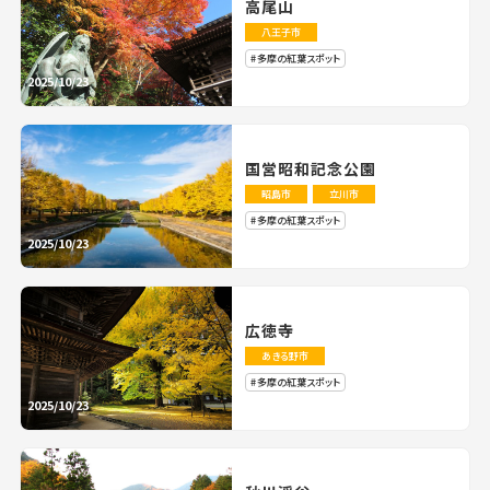
高尾山
八王子市
多摩の紅葉スポット
2025/10/23
国営昭和記念公園
昭島市
立川市
多摩の紅葉スポット
2025/10/23
広徳寺
あきる野市
多摩の紅葉スポット
2025/10/23