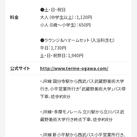
●土・日・祝日
料金
大人（中学生以上）：1,120円
小人（0歳～小学生）：650円
●ラウンジ＆ハマームセット（入浴料含む）
平日：1,730円
土・日・祝祭日：1,940円
公式サイト
http://www.terme-ogawa.com/
・JR線 国分寺駅から西武バス武蔵野美術大学
行き、小平営業所行き「武蔵野美術大学」バス停
下車、徒歩約8分
・JR線・多摩モノレール 立川駅から立川バス武
蔵野美術大学行き終点下車、徒歩約8分
・JR線 新小平駅から西武バス小平営業所行き、