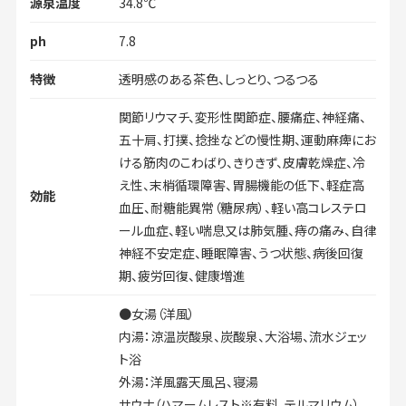
源泉温度
34.8℃
ph
7.8
特徴
透明感のある茶色、しっとり、つるつる
関節リウマチ、変形性関節症、腰痛症、神経痛、
五十肩、打撲、捻挫などの慢性期、運動麻痺にお
ける筋肉のこわばり、きりきず、皮膚乾燥症、冷
え性、末梢循環障害、胃腸機能の低下、軽症高
効能
血圧、耐糖能異常（糖尿病）、軽い高コレステロ
ール血症、軽い喘息又は肺気腫、痔の痛み、自律
神経不安定症、睡眠障害、うつ状態、病後回復
期、疲労回復、健康増進
●女湯（洋風）
内湯：涼温炭酸泉、炭酸泉、大浴場、流水ジェッ
ト浴
外湯：洋風露天風呂、寝湯
サウナ（ハマームレスト※有料、テルマリウム）