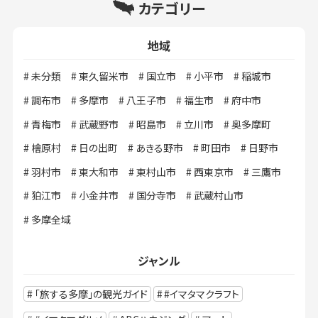
カテゴリー
地域
未分類
東久留米市
国立市
小平市
稲城市
調布市
多摩市
八王子市
福生市
府中市
青梅市
武蔵野市
昭島市
立川市
奥多摩町
檜原村
日の出町
あきる野市
町田市
日野市
羽村市
東大和市
東村山市
西東京市
三鷹市
狛江市
小金井市
国分寺市
武蔵村山市
多摩全域
ジャンル
「旅する多摩」の観光ガイド
#イマタマクラフト