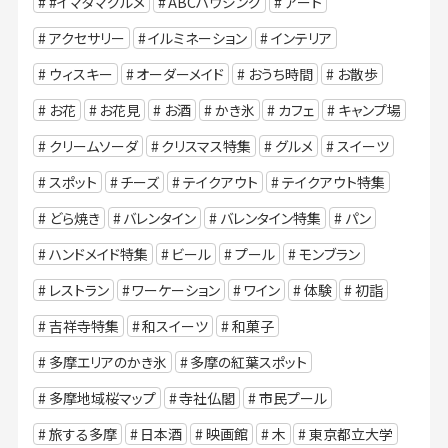
#イマタマグルメ
ABCハウジング
アート
アクセサリー
イルミネーション
インテリア
ウィスキー
オーダーメイド
おうち時間
お散歩
お花
お花見
お酒
かき氷
カフェ
キャンプ場
クリームソーダ
クリスマス特集
グルメ
スイーツ
スポット
チーズ
テイクアウト
テイクアウト特集
どら焼き
バレンタイン
バレンタイン特集
パン
ハンドメイド特集
ビール
プール
モンブラン
レストラン
ワーケーション
ワイン
体験
初詣
吉祥寺特集
和スイーツ
和菓子
多摩エリアのかき氷
多摩の紅葉スポット
多摩地域桜マップ
寺社仏閣
市民プール
旅する多摩
日本酒
映画館
木
東京都立大学