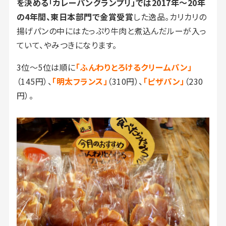
を決める「カレーパングランプリ」では2017年〜20年
の4年間、東日本部門で金賞受賞
した逸品。カリカリの
揚げパンの中にはたっぷり牛肉と煮込んだルーが入っ
ていて、やみつきになります。
3位〜5位は順に
「ふんわりとろけるクリームパン」
（145円）、
「明太フランス」
（310円）、
「ピザパン」
（230
円）。