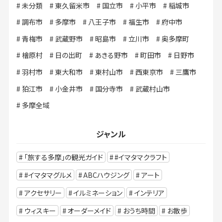
未分類
東久留米市
国立市
小平市
稲城市
調布市
多摩市
八王子市
福生市
府中市
青梅市
武蔵野市
昭島市
立川市
奥多摩町
檜原村
日の出町
あきる野市
町田市
日野市
羽村市
東大和市
東村山市
西東京市
三鷹市
狛江市
小金井市
国分寺市
武蔵村山市
多摩全域
ジャンル
「旅する多摩」の観光ガイド
#イマタマクラフト
#イマタマグルメ
ABCハウジング
アート
アクセサリー
イルミネーション
インテリア
ウィスキー
オーダーメイド
おうち時間
お散歩