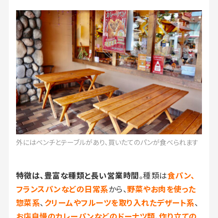
外にはベンチとテーブルがあり、買いたてのパンが食べられます
特徴は、豊富な種類と長い営業時間
。種類は
食パン、
フランスパンなどの日常系
から、
野菜やお肉を使った
惣菜系
、
クリームやフルーツを取り入れたデザート系
、
お店自慢のカレーパンなどのドーナツ類
、
作り立ての