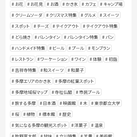
お花
お花見
お酒
かき氷
カフェ
キャンプ場
クリームソーダ
クリスマス特集
グルメ
スイーツ
スポット
チーズ
テイクアウト
テイクアウト特集
どら焼き
バレンタイン
バレンタイン特集
パン
ハンドメイド特集
ビール
プール
モンブラン
レストラン
ワーケーション
ワイン
体験
初詣
吉祥寺特集
和スイーツ
和菓子
多摩エリアのかき氷
多摩の紅葉スポット
多摩地域桜マップ
寺社仏閣
市民プール
旅する多摩
日本酒
映画館
木
東京都立大学
桜
植物
標本館
歴史
気になる多摩の観光スポット
洋菓子
温泉
牧野富太郎
甘味
立川特集
羊羹
美術館