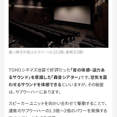
黒い椅子が並ぶスクリーン5（152席、車椅子2席）
TOHOシネマズ池袋で好評だった
「音の体感・迫力あ
るサウンド」を意識した「轟音シアター」
です。
空気を震
わせるサウンドを体感できる
といいますが、その秘密
は、サブウーハーにあります。
スピーカーユニットを向かい合わせて駆動することで、
通常のサブウーハーの1.5倍～2倍のパワーを発揮する