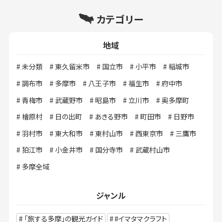
カテゴリー
地域
未分類
東久留米市
国立市
小平市
稲城市
調布市
多摩市
八王子市
福生市
府中市
青梅市
武蔵野市
昭島市
立川市
奥多摩町
檜原村
日の出町
あきる野市
町田市
日野市
羽村市
東大和市
東村山市
西東京市
三鷹市
狛江市
小金井市
国分寺市
武蔵村山市
多摩全域
ジャンル
「旅する多摩」の観光ガイド
#イマタマクラフト