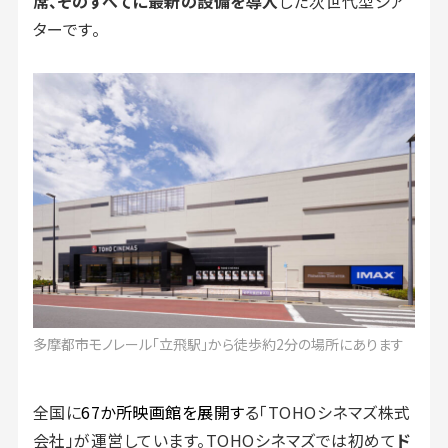
席、そのすべてに最新の設備を導入
した次世代型シア
ターです。
多摩都市モノレール「立飛駅」から徒歩約2分の場所にあります
全国に
67か所映画館を展開す
る「TOHOシネマズ株式
会社」が運営しています。TOHOシネマズでは初めて
ド