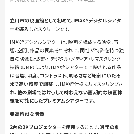
青い座席が並ぶスクリーン1（288席、車椅子2席）
立川市の映画館として初めて、IMAX
®
デジタルシアタ
ーを導入
したスクリーンです。
IMAX®デジタルシアターは、映画を構成する映像、音
響、空間、作品の要素それぞれに、同社が特許を持つ独
自の映像処理技術 デジタル・メディア・リマスタリング
技術（DMR）により、IMAX®シアターで上映される作品
は
音響、明度、コントラスト、明るさなど細部にいたる
まで高い精度で調整
し、IMAX®仕様にリマスタリングさ
れ、
他の劇場ではけっして味わえない画期的な映画体
験を可能にしたプレミアムシアター
です。
●
高精細な映像
2台の2Kプロジェクターを使用
することで、
通常の劇