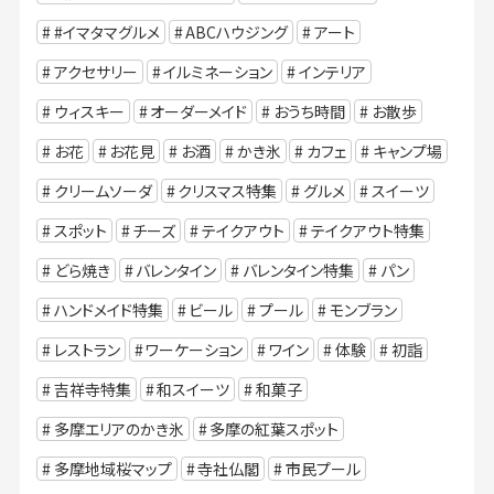
#イマタマグルメ
ABCハウジング
アート
アクセサリー
イルミネーション
インテリア
ウィスキー
オーダーメイド
おうち時間
お散歩
お花
お花見
お酒
かき氷
カフェ
キャンプ場
クリームソーダ
クリスマス特集
グルメ
スイーツ
スポット
チーズ
テイクアウト
テイクアウト特集
どら焼き
バレンタイン
バレンタイン特集
パン
ハンドメイド特集
ビール
プール
モンブラン
レストラン
ワーケーション
ワイン
体験
初詣
吉祥寺特集
和スイーツ
和菓子
多摩エリアのかき氷
多摩の紅葉スポット
多摩地域桜マップ
寺社仏閣
市民プール