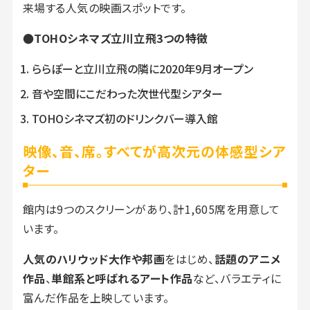
来場する人気の映画スポットです。
●TOHOシネマズ立川立飛3つの特徴
ららぽーと立川立飛の隣に2020年9月オープン
音や空間にこだわった次世代型シアター
TOHOシネマズ初のドリンクバー導入館
映像、音、席。すべてが高次元の体感型シア
ター
館内は9つのスクリーンがあり、計1,605席を用意して
います。
人気のハリウッド大作や邦画
をはじめ、
話題のアニメ
作品
、
単館系と呼ばれるアート作品
など、バラエティに
富んだ作品を上映しています。