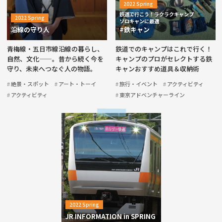
2022 Spring
鉄道で行こう！ラクラクキャンプ
2022 Spring
ソロキャンに最適
沿線の守り人
#鉄キャン
青梅線・五日市線沿線の暮らし、
鉄道でのキャンプはこれで行く！
自然、文化——。昔から続く今を
キャンプのプロがセレクトする鉄
守り、未来へつなぐ人の物語。
キャンおすすめ道具＆収納術
絶景・スポット
アート・トーイ
旅行・イベント
アクティビティ
アクティビティ
東京アドベンチャーライン
2022 Spring
JR INFORMATION in SPRING