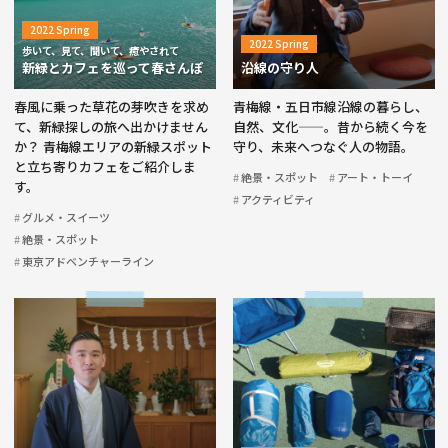
2022 Spring
2022 Spring
歩いて、見て、聞いて、癒やされて
新緑とカフェを巡って春さんぽ
沿線の守り人
春風に乗った草花の芽吹きを求め
青梅線・五日市線沿線の暮らし、
て、新緑探しの旅へ出かけません
自然、文化——。昔から続く今を
か？ 青梅線エリアの新緑スポット
守り、未来へつなぐ人の物語。
と立ち寄りカフェをご紹介しま
絶景・スポット
アート・トーイ
す。
アクティビティ
グルメ・スイーツ
絶景・スポット
東京アドベンチャーライン