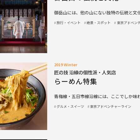
御岳山には、他の山にない独特の伝統と文
旅行・イベント
絶景・スポット
東京アドベン
2019 Winter
匠の技 沿線の個性派・人気店
らーめん特集
青梅線・五日市線沿線には、ここでしか味
グルメ・スイーツ
東京アドベンチャーライン