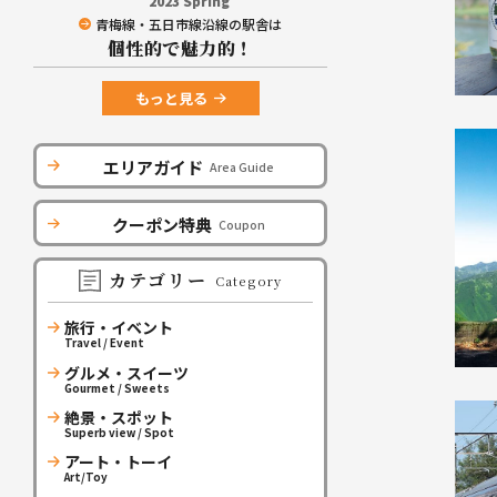
2023 Spring
青梅線・五日市線沿線の駅舎は
個性的で魅力的！
もっと見る
エリアガイド
Area Guide
クーポン特典
Coupon
カテゴリー
Category
旅行・イベント
Travel / Event
グルメ・スイーツ
Gourmet / Sweets
絶景・スポット
Superb view / Spot
アート・トーイ
Art/Toy