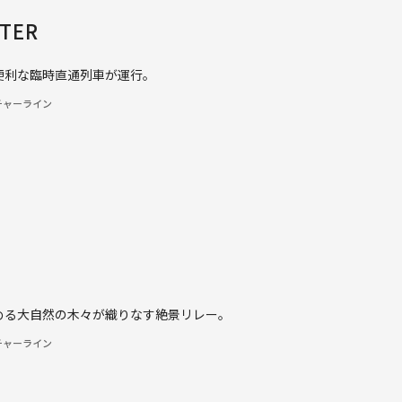
NTER
便利な臨時直通列車が運行。
チャーライン
ー
める大自然の木々が織りなす絶景リレー。
チャーライン