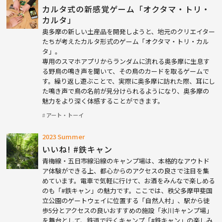
カルタ式の新感覚ゲーム「オクタマ・トリ・
カルタ」
奥多摩の新しい土産品を開発しようと、地元のクリエイター
たちが考えたカルタ形式のゲーム「オクタマ・トリ・カル
タ」。
専用のスマホアプリからランダムに流れる奥多摩に生息す
る野鳥の鳴き声を聞いて、その鳥のカードを取るゲームで
す。繰り返し遊ぶことで、実際に奥多摩に訪れた際、耳にし
た鳴き声で鳥の名前が見分けられるようになり、奥多摩の
魅力をより深く体感することができます。
アート・トーイ
2023 Summer
いいね! #鉄キャン
青梅線・五日市線沿線のキャンプ場は、本格的なアウトド
ア体験ができる上、都心からのアクセスの良さで注目を集
めています。電車で気軽に行けて、お酒をみんなで楽しめる
のも「#鉄キャン」の魅力です。ここでは、秩父多摩甲斐国
立公園のゲートウェイに位置する「自然人村」、駅から徒
歩5分とアクセスの良いおすすめの施設「氷川キャンプ場」
を舞台として、鉄道で行くキャンプ「#鉄キャン」の楽しみ