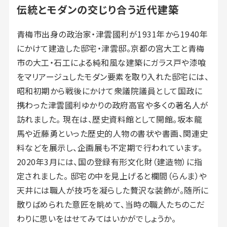
伝統とモダンの交じり合う近代建築
青梅市出身の政治家・津雲國利が1931年から1940年
にかけて建造した邸宅・津雲邸。京都の宮大工と青梅
市の大工・石工による純和風な建築にガラス戸や漆喰
をマリアージュしたモダン要素を取り入れた邸宅には、
昭和初期から戦後にかけて衆議院議員として国政に
携わった津雲國利ゆかりの政府高官や多くの著名人が
訪れました。 現在は、歴史資料館として開館。坂本龍
馬や近藤勇といった歴史的人物の書状や書画、関連史
料などを展示し、企画展も不定期で行われています。
2020年3月には、国の登録有形文化財（建造物）に指
定されました。 邸宅の中を見上げると欄間（らんま）や
天井には職人が技巧を凝らした贅沢な装飾が。随所に
散りばめられた意匠を眺めて、当時の職人たちのこだ
わりに思いをはせてみてはいかがでしょうか。