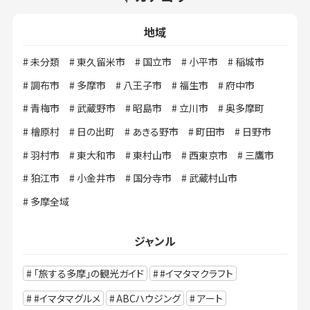
地域
未分類
東久留米市
国立市
小平市
稲城市
調布市
多摩市
八王子市
福生市
府中市
青梅市
武蔵野市
昭島市
立川市
奥多摩町
檜原村
日の出町
あきる野市
町田市
日野市
羽村市
東大和市
東村山市
西東京市
三鷹市
狛江市
小金井市
国分寺市
武蔵村山市
多摩全域
ジャンル
「旅する多摩」の観光ガイド
#イマタマクラフト
#イマタマグルメ
ABCハウジング
アート