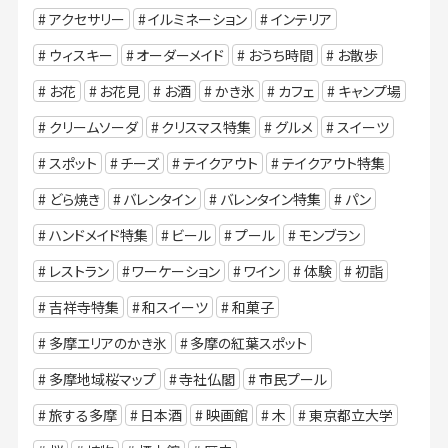
アクセサリー
イルミネーション
インテリア
ウィスキー
オーダーメイド
おうち時間
お散歩
お花
お花見
お酒
かき氷
カフェ
キャンプ場
クリームソーダ
クリスマス特集
グルメ
スイーツ
スポット
チーズ
テイクアウト
テイクアウト特集
どら焼き
バレンタイン
バレンタイン特集
パン
ハンドメイド特集
ビール
プール
モンブラン
レストラン
ワーケーション
ワイン
体験
初詣
吉祥寺特集
和スイーツ
和菓子
多摩エリアのかき氷
多摩の紅葉スポット
多摩地域桜マップ
寺社仏閣
市民プール
旅する多摩
日本酒
映画館
木
東京都立大学