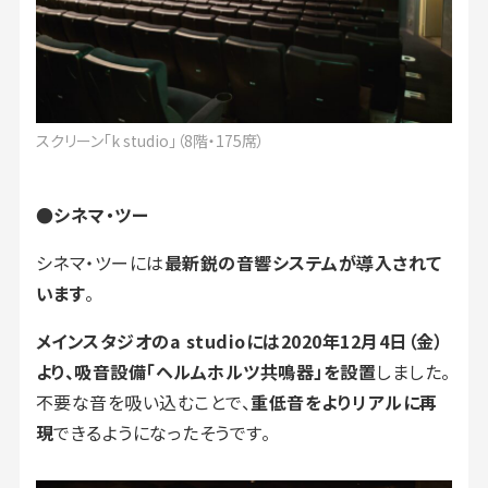
スクリーン「k studio」（8階・175席）
●シネマ・ツー
シネマ・ツーには
最新鋭の音響システムが導入されて
います
。
メインスタジオのa studioには2020年12月4日（金）
より、吸音設備「ヘルムホルツ共鳴器」を設置
しました。
不要な音を吸い込むことで、
重低音をよりリアルに再
現
できるようになったそうです。