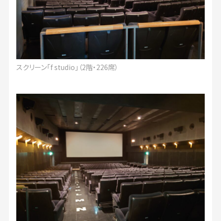
スクリーン「f studio」（2階・226席）