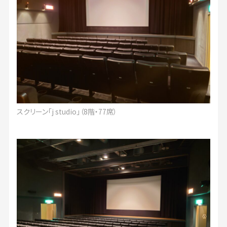
スクリーン「j studio」（8階・77席）