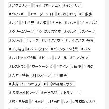
アクセサリー
イルミネーション
インテリア
ウィスキー
オーダーメイド
おうち時間
お散歩
お花
お花見
お酒
かき氷
カフェ
キャンプ場
クリームソーダ
クリスマス特集
グルメ
スイーツ
スポット
チーズ
テイクアウト
テイクアウト特集
どら焼き
バレンタイン
バレンタイン特集
パン
ハンドメイド特集
ビール
プール
モンブラン
レストラン
ワーケーション
ワイン
体験
初詣
吉祥寺特集
和スイーツ
和菓子
多摩エリアのかき氷
多摩の紅葉スポット
多摩地域桜マップ
寺社仏閣
市民プール
旅する多摩
日本酒
映画館
木
東京都立大学