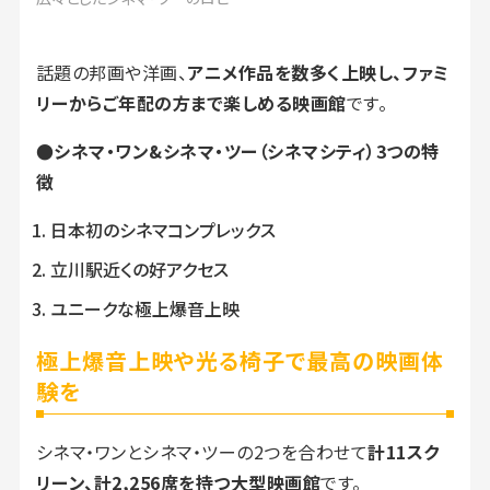
話題の邦画や洋画、
アニメ作品を数多く上映し、ファミ
リーからご年配の方まで楽しめる映画館
です。
●シネマ・ワン&シネマ・ツー（シネマシティ）3つの特
徴
日本初のシネマコンプレックス
立川駅近くの好アクセス
ユニークな極上爆音上映
極上爆音上映や光る椅子で最高の映画体
験を
シネマ・ワンとシネマ・ツーの2つを合わせて
計11スク
リーン、計2,256席を持つ大型映画館
です。