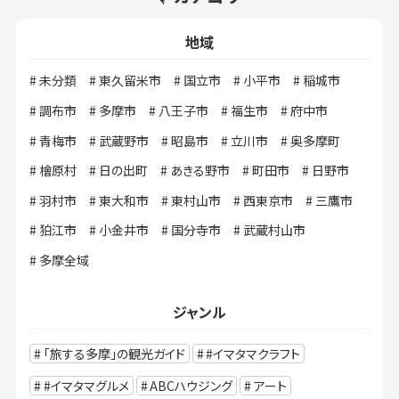
地域
未分類
東久留米市
国立市
小平市
稲城市
調布市
多摩市
八王子市
福生市
府中市
青梅市
武蔵野市
昭島市
立川市
奥多摩町
檜原村
日の出町
あきる野市
町田市
日野市
羽村市
東大和市
東村山市
西東京市
三鷹市
狛江市
小金井市
国分寺市
武蔵村山市
多摩全域
ジャンル
「旅する多摩」の観光ガイド
#イマタマクラフト
#イマタマグルメ
ABCハウジング
アート