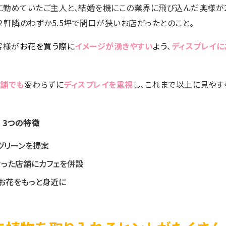
勤めていたご主人と、結婚を機にこの業界に飛び込んだ奥様が2
２軒隣のわずか5.5坪で間口が狭いお店だったとのこと。
客様が
お花を買う際に
イメージが湧きやすい
よう
、
ディスプレイに
舗でも
変わらずに
ディスプレイを重視
し、これまで以上に見やす
a 3つの特徴
グリーンを提案
なった店舗にカフェを併設
。お花をもっと身近に