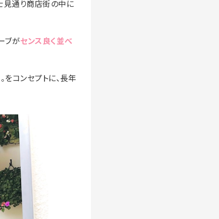
士見通り商店街の中に
ーブが
センス良く並べ
」
。をコンセプトに、長年