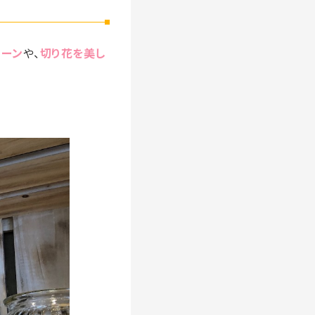
リーン
や、
切り花を美し