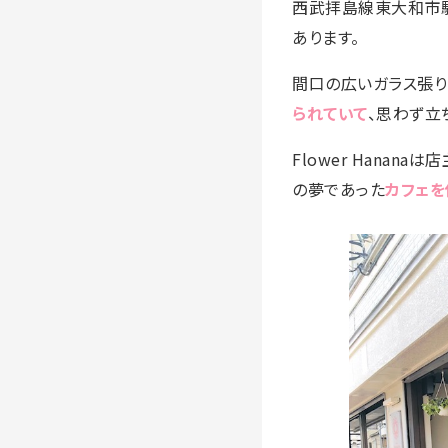
西武拝島線東大和市
あります。
間口の広いガラス張り
られていて
、思わず立
Flower Hanan
の夢であった
カフェを