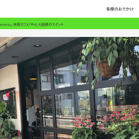
多摩のおでかけ
anana」。併設カフェ「Phil」も話題のスポット