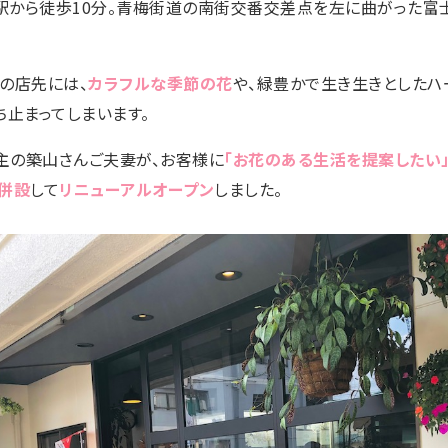
駅から徒歩10分。青梅街道の南街交番交差点を左に曲がった富
の店先には、
カラフルな季節の花
や、緑豊かで生き生きとしたハ
ち止まってしまいます。
aは店主の築山さんご夫妻が、お客様に
「お花のある生活を提案したい
併設
して
リニューアルオープン
しました。