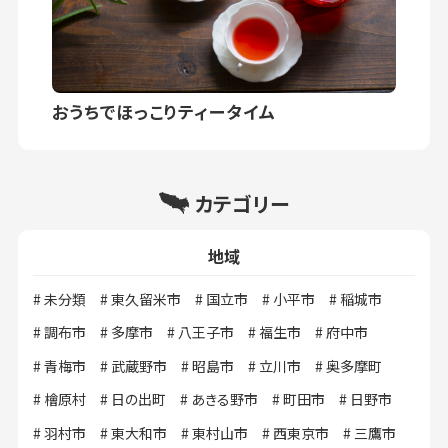
おうちでほっこりティータイム
カテゴリー
地域
未分類
東久留米市
国立市
小平市
稲城市
調布市
多摩市
八王子市
福生市
府中市
青梅市
武蔵野市
昭島市
立川市
奥多摩町
檜原村
日の出町
あきる野市
町田市
日野市
羽村市
東大和市
東村山市
西東京市
三鷹市