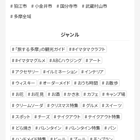
狛江市
小金井市
国分寺市
武蔵村山市
多摩全域
ジャンル
「旅する多摩」の観光ガイド
#イマタマクラフト
#イマタマグルメ
ABCハウジング
アート
アクセサリー
イルミネーション
インテリア
ウィスキー
オーダーメイド
おうち時間
お散歩
お花
お花見
お酒
かき氷
カフェ
キャンプ場
クリームソーダ
クリスマス特集
グルメ
スイーツ
スポット
チーズ
テイクアウト
テイクアウト特集
どら焼き
バレンタイン
バレンタイン特集
パン
ハンドメイド特集
ビール
プール
モンブラン