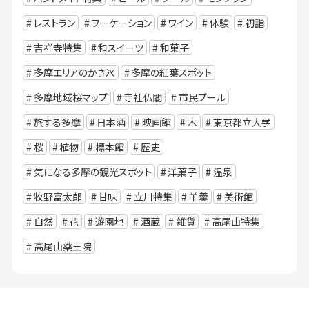
レストラン
ワーケーション
ワイン
体験
初詣
吉祥寺特集
和スイーツ
和菓子
多摩エリアのかき氷
多摩の紅葉スポット
多摩地域桜マップ
寺社仏閣
市民プール
旅する多摩
日本酒
映画館
木
東京都立大学
桜
植物
標本館
歴史
気になる多摩の観光スポット
洋菓子
温泉
牧野富太郎
甘味
立川特集
羊羹
美術館
自然
花
遊園地
酒蔵
雑貨
高尾山特集
高尾山薬王院