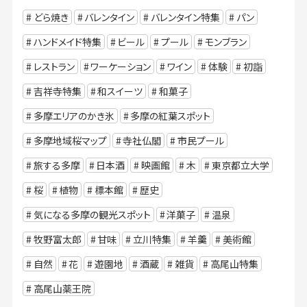
どら焼き
バレンタイン
バレンタイン特集
パン
ハンドメイド特集
ビール
プール
モンブラン
レストラン
ワーケーション
ワイン
体験
初詣
吉祥寺特集
和スイーツ
和菓子
多摩エリアのかき氷
多摩の紅葉スポット
多摩地域桜マップ
寺社仏閣
市民プール
旅する多摩
日本酒
映画館
木
東京都立大学
桜
植物
標本館
歴史
気になる多摩の観光スポット
洋菓子
温泉
牧野富太郎
甘味
立川特集
羊羹
美術館
自然
花
遊園地
酒蔵
雑貨
高尾山特集
高尾山薬王院