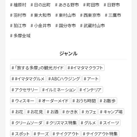
檜原村
日の出町
あきる野市
町田市
日野市
羽村市
東大和市
東村山市
西東京市
三鷹市
狛江市
小金井市
国分寺市
武蔵村山市
多摩全域
ジャンル
「旅する多摩」の観光ガイド
#イマタマクラフト
#イマタマグルメ
ABCハウジング
アート
アクセサリー
イルミネーション
インテリア
ウィスキー
オーダーメイド
おうち時間
お散歩
お花
お花見
お酒
かき氷
カフェ
キャンプ場
クリームソーダ
クリスマス特集
グルメ
スイーツ
スポット
チーズ
テイクアウト
テイクアウト特集