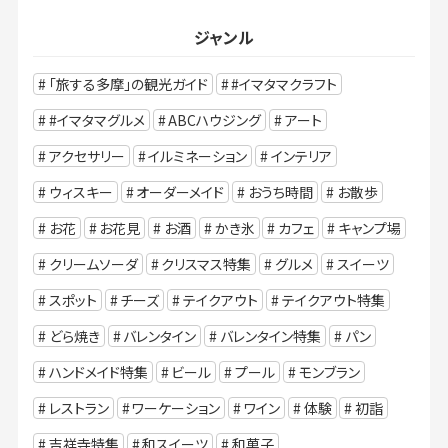
ジャンル
「旅する多摩」の観光ガイド
#イマタマクラフト
#イマタマグルメ
ABCハウジング
アート
アクセサリー
イルミネーション
インテリア
ウィスキー
オーダーメイド
おうち時間
お散歩
お花
お花見
お酒
かき氷
カフェ
キャンプ場
クリームソーダ
クリスマス特集
グルメ
スイーツ
スポット
チーズ
テイクアウト
テイクアウト特集
どら焼き
バレンタイン
バレンタイン特集
パン
ハンドメイド特集
ビール
プール
モンブラン
レストラン
ワーケーション
ワイン
体験
初詣
吉祥寺特集
和スイーツ
和菓子