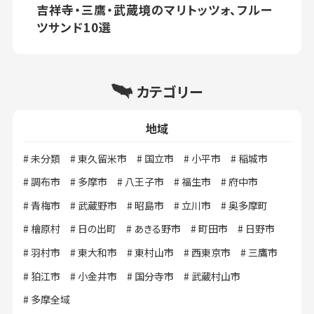
吉祥寺・三鷹・武蔵境のマリトッツォ、フルー
ツサンド10選
カテゴリー
地域
未分類
東久留米市
国立市
小平市
稲城市
調布市
多摩市
八王子市
福生市
府中市
青梅市
武蔵野市
昭島市
立川市
奥多摩町
檜原村
日の出町
あきる野市
町田市
日野市
羽村市
東大和市
東村山市
西東京市
三鷹市
狛江市
小金井市
国分寺市
武蔵村山市
多摩全域