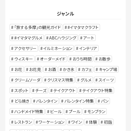
ジャンル
「旅する多摩」の観光ガイド
#イマタマクラフト
#イマタマグルメ
ABCハウジング
アート
アクセサリー
イルミネーション
インテリア
ウィスキー
オーダーメイド
おうち時間
お散歩
お花
お花見
お酒
かき氷
カフェ
キャンプ場
クリームソーダ
クリスマス特集
グルメ
スイーツ
スポット
チーズ
テイクアウト
テイクアウト特集
どら焼き
バレンタイン
バレンタイン特集
パン
ハンドメイド特集
ビール
プール
モンブラン
レストラン
ワーケーション
ワイン
体験
初詣