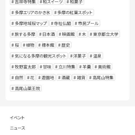
吉祥寺特集
和スイーツ
和菓子
多摩エリアのかき氷
多摩の紅葉スポット
多摩地域桜マップ
寺社仏閣
市民プール
旅する多摩
日本酒
映画館
木
東京都立大学
桜
植物
標本館
歴史
気になる多摩の観光スポット
洋菓子
温泉
牧野富太郎
甘味
立川特集
羊羹
美術館
自然
花
遊園地
酒蔵
雑貨
高尾山特集
高尾山薬王院
イベント
ニュース