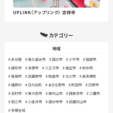
UPLINK（アップリンク） 吉祥寺
カテゴリー
地域
未分類
東久留米市
国立市
小平市
稲城市
調布市
多摩市
八王子市
福生市
府中市
青梅市
武蔵野市
昭島市
立川市
奥多摩町
檜原村
日の出町
あきる野市
町田市
日野市
羽村市
東大和市
東村山市
西東京市
三鷹市
狛江市
小金井市
国分寺市
武蔵村山市
多摩全域