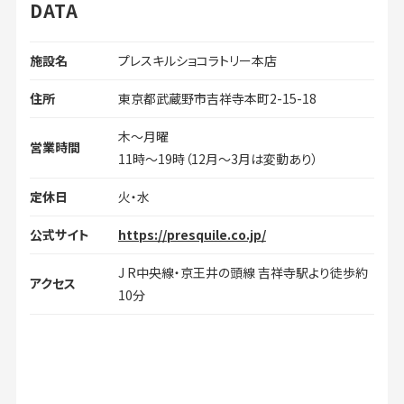
DATA
施設名
プレスキルショコラトリー本店
住所
東京都武蔵野市吉祥寺本町2-15-18
木〜月曜
営業時間
11時〜19時（12月～3月は変動あり）
定休日
火・水
公式サイト
https://presquile.co.jp/
J R中央線・京王井の頭線 吉祥寺駅より徒歩約
アクセス
10分