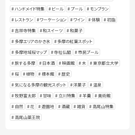
ハンドメイド特集
ビール
プール
モンブラン
レストラン
ワーケーション
ワイン
体験
初詣
吉祥寺特集
和スイーツ
和菓子
多摩エリアのかき氷
多摩の紅葉スポット
多摩地域桜マップ
寺社仏閣
市民プール
旅する多摩
日本酒
映画館
木
東京都立大学
桜
植物
標本館
歴史
気になる多摩の観光スポット
洋菓子
温泉
牧野富太郎
甘味
立川特集
羊羹
美術館
自然
花
遊園地
酒蔵
雑貨
高尾山特集
高尾山薬王院