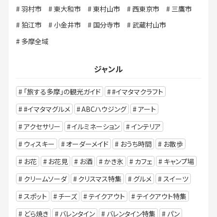
羽村市
東大和市
東村山市
西東京市
三鷹市
狛江市
小金井市
国分寺市
武蔵村山市
多摩全域
ジャンル
「旅する多摩」の観光ガイド
#イマタマクラフト
#イマタマグルメ
ABCハウジング
アート
アクセサリー
イルミネーション
インテリア
ウィスキー
オーダーメイド
おうち時間
お散歩
お花
お花見
お酒
かき氷
カフェ
キャンプ場
クリームソーダ
クリスマス特集
グルメ
スイーツ
スポット
チーズ
テイクアウト
テイクアウト特集
どら焼き
バレンタイン
バレンタイン特集
パン