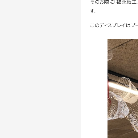
そのお隣に「福永紙工
す。
このディスプレイはブ