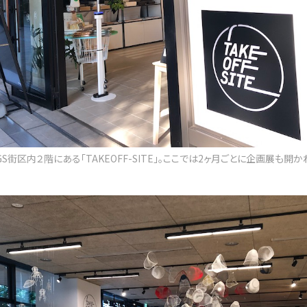
INGS街区内２階にある「TAKEOFF-SITE」。ここでは2ヶ月ごとに企画展も開