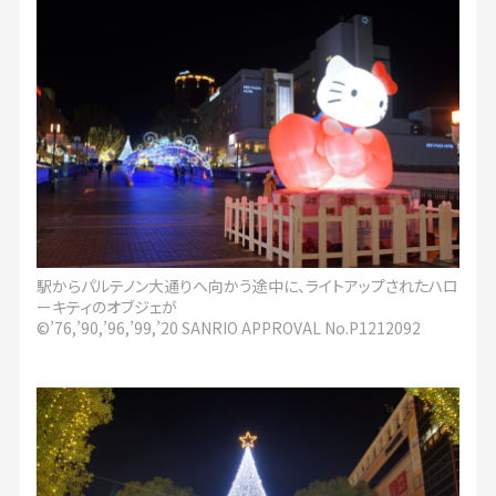
駅からパルテノン大通りへ向かう途中に、ライトアップされたハロ
ーキティのオブジェが
©’76,’90,’96,’99,’20 SANRIO APPROVAL No.P1212092