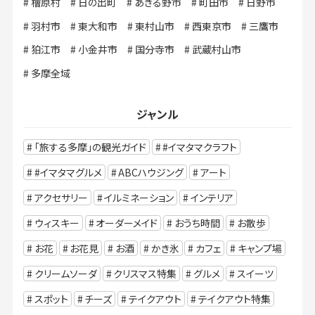
檜原村
日の出町
あきる野市
町田市
日野市
羽村市
東大和市
東村山市
西東京市
三鷹市
狛江市
小金井市
国分寺市
武蔵村山市
多摩全域
ジャンル
「旅する多摩」の観光ガイド
#イマタマクラフト
#イマタマグルメ
ABCハウジング
アート
アクセサリー
イルミネーション
インテリア
ウィスキー
オーダーメイド
おうち時間
お散歩
お花
お花見
お酒
かき氷
カフェ
キャンプ場
クリームソーダ
クリスマス特集
グルメ
スイーツ
スポット
チーズ
テイクアウト
テイクアウト特集