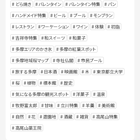
どら焼き
バレンタイン
バレンタイン特集
パン
ハンドメイド特集
ビール
プール
モンブラン
レストラン
ワーケーション
ワイン
体験
初詣
吉祥寺特集
和スイーツ
和菓子
多摩エリアのかき氷
多摩の紅葉スポット
多摩地域桜マップ
寺社仏閣
市民プール
旅する多摩
日本酒
映画館
木
東京都立大学
桜
植物
標本館
歴史
気になる多摩の観光スポット
洋菓子
温泉
牧野富太郎
甘味
立川特集
羊羹
美術館
自然
花
遊園地
酒蔵
雑貨
高尾山特集
高尾山薬王院