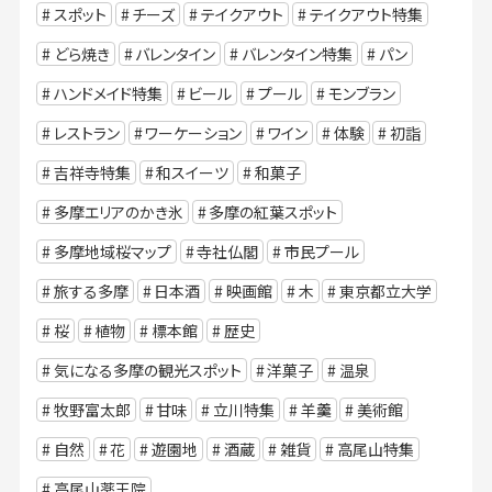
スポット
チーズ
テイクアウト
テイクアウト特集
どら焼き
バレンタイン
バレンタイン特集
パン
ハンドメイド特集
ビール
プール
モンブラン
レストラン
ワーケーション
ワイン
体験
初詣
吉祥寺特集
和スイーツ
和菓子
多摩エリアのかき氷
多摩の紅葉スポット
多摩地域桜マップ
寺社仏閣
市民プール
旅する多摩
日本酒
映画館
木
東京都立大学
桜
植物
標本館
歴史
気になる多摩の観光スポット
洋菓子
温泉
牧野富太郎
甘味
立川特集
羊羹
美術館
自然
花
遊園地
酒蔵
雑貨
高尾山特集
高尾山薬王院