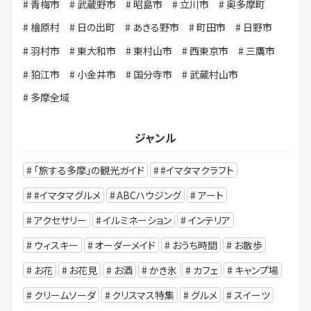
青梅市
武蔵野市
昭島市
立川市
奥多摩町
檜原村
日の出町
あきる野市
町田市
日野市
羽村市
東大和市
東村山市
西東京市
三鷹市
狛江市
小金井市
国分寺市
武蔵村山市
多摩全域
ジャンル
「旅する多摩」の観光ガイド
#イマタマクラフト
#イマタマグルメ
ABCハウジング
アート
アクセサリー
イルミネーション
インテリア
ウィスキー
オーダーメイド
おうち時間
お散歩
お花
お花見
お酒
かき氷
カフェ
キャンプ場
クリームソーダ
クリスマス特集
グルメ
スイーツ