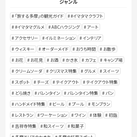
ジャンル
「旅する多摩」の観光ガイド
#イマタマクラフト
#イマタマグルメ
ABCハウジング
アート
アクセサリー
イルミネーション
インテリア
ウィスキー
オーダーメイド
おうち時間
お散歩
お花
お花見
お酒
かき氷
カフェ
キャンプ場
クリームソーダ
クリスマス特集
グルメ
スイーツ
スポット
チーズ
テイクアウト
テイクアウト特集
どら焼き
バレンタイン
バレンタイン特集
パン
ハンドメイド特集
ビール
プール
モンブラン
レストラン
ワーケーション
ワイン
体験
初詣
吉祥寺特集
和スイーツ
和菓子
多摩エリアのかき氷
多摩の紅葉スポット