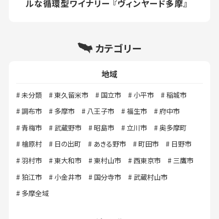
ルな循環型ワイナリー 『ヴィンヤード多摩』
カテゴリー
地域
未分類
東久留米市
国立市
小平市
稲城市
調布市
多摩市
八王子市
福生市
府中市
青梅市
武蔵野市
昭島市
立川市
奥多摩町
檜原村
日の出町
あきる野市
町田市
日野市
羽村市
東大和市
東村山市
西東京市
三鷹市
狛江市
小金井市
国分寺市
武蔵村山市
多摩全域