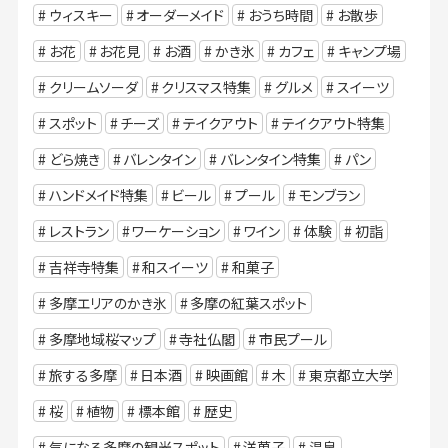
ウィスキー
オーダーメイド
おうち時間
お散歩
お花
お花見
お酒
かき氷
カフェ
キャンプ場
クリームソーダ
クリスマス特集
グルメ
スイーツ
スポット
チーズ
テイクアウト
テイクアウト特集
どら焼き
バレンタイン
バレンタイン特集
パン
ハンドメイド特集
ビール
プール
モンブラン
レストラン
ワーケーション
ワイン
体験
初詣
吉祥寺特集
和スイーツ
和菓子
多摩エリアのかき氷
多摩の紅葉スポット
多摩地域桜マップ
寺社仏閣
市民プール
旅する多摩
日本酒
映画館
木
東京都立大学
桜
植物
標本館
歴史
気になる多摩の観光スポット
洋菓子
温泉