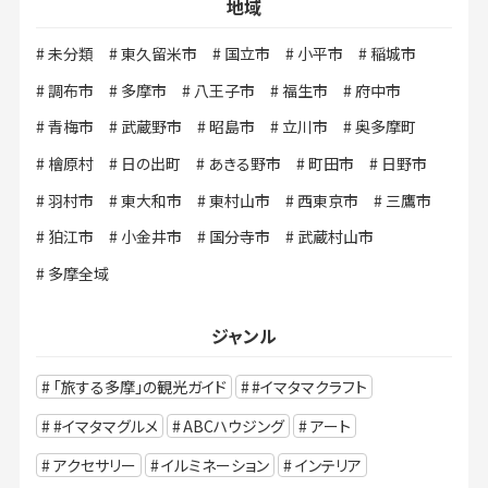
地域
未分類
東久留米市
国立市
小平市
稲城市
調布市
多摩市
八王子市
福生市
府中市
青梅市
武蔵野市
昭島市
立川市
奥多摩町
檜原村
日の出町
あきる野市
町田市
日野市
羽村市
東大和市
東村山市
西東京市
三鷹市
狛江市
小金井市
国分寺市
武蔵村山市
多摩全域
ジャンル
「旅する多摩」の観光ガイド
#イマタマクラフト
#イマタマグルメ
ABCハウジング
アート
アクセサリー
イルミネーション
インテリア