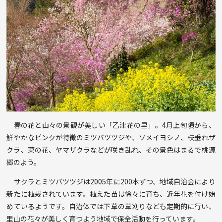
春の花と山々の景観が美しい「乙津花の里」。4月上旬頃から、
鮮やかなピンクが特徴のミツバツツジや、ソメイヨシノ、枝垂れザ
クラ、菜の花、ヤマザクラなどが咲き乱れ、その景色はまるで桃源
郷のよう。
サクラとミツバツツジは2005年に200本ずつ、地域自治会により
新たに植栽されています。植えた苗は徐々に育ち、近年花を付け始
めているようです。自治体では下草の草刈りなども定期的に行い、
里山の花々が美しく育つよう地域で保全活動を行っています。