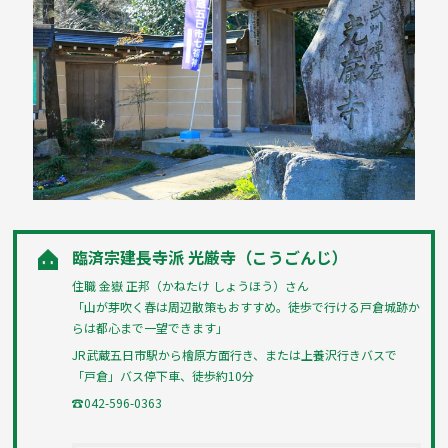
臨済宗建長寺派 光厳寺（こうごんじ）
住職 金嶽 正邦（かねたけ しょうほう）さん
「山が芽吹く春は周辺散策もおすすめ。徒歩で行ける戸倉城跡か
らは都心まで一望できます」
JR武蔵五日市駅から檜原方面行き、または上養沢行きバスで
「戸倉」バス停下車、徒歩約10分
☎042-596-0363