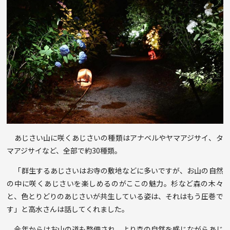
あじさい山に咲くあじさいの種類はアナベルやヤマアジサイ、タ
マアジサイなど、全部で約30種類。
「群生するあじさいはお寺の敷地などに多いですが、お山の自然
の中に咲くあじさいを楽しめるのがここの魅力。杉など森の木々
と、色とりどりのあじさいが共生している姿は、それはもう圧巻で
す」と高水さんは話してくれました。
今年からはお山の道も整備され、より森の自然を感じながらあじ