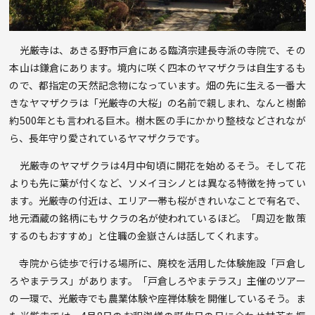
光厳寺は、あきる野市戸倉にある臨済宗建長寺派の寺院で、その
本山は鎌倉にあります。境内に咲く四本のヤマザクラは自生するも
ので、都指定の天然記念物になっています。畑の先に生える一番大
きなヤマザクラは「光厳寺の大桜」の名前で親しまれ、なんと樹齢
約500年とも言われる巨木。樹木医の手にかかり整枝などされなが
ら、長年守り愛されているヤマザクラです。
光厳寺のヤマザクラは4月中旬頃に開花を始めるそう。そして花
よりも先に葉が付くなど、ソメイヨシノとは異なる特徴を持ってい
ます。光厳寺の付近は、エリア一帯も桜がきれいなことで有名で、
地元酒蔵の銘柄にもサクラの名が使われているほど。「周辺を散策
するのもおすすめ」と住職の金嶽さんは話してくれます。
寺院から徒歩で行ける場所に、廃校を活用した体験施設「戸倉し
ろやまテラス」があります。「戸倉しろやまテラス」主催のツアー
の一環で、光厳寺でも農業体験や座禅体験を開催しているそう。ま