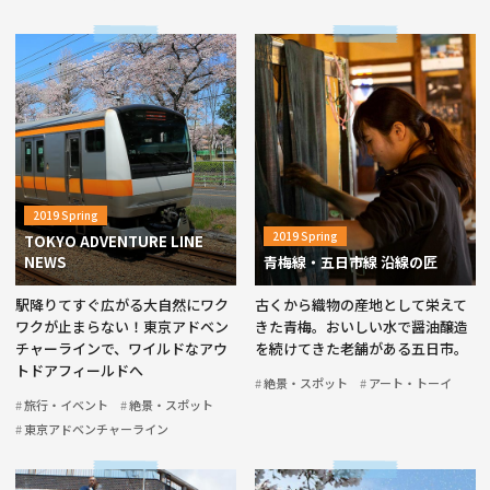
2019 Spring
2019 Spring
TOKYO ADVENTURE LINE
NEWS
青梅線・五日市線 沿線の匠
駅降りてすぐ広がる大自然にワク
古くから織物の産地として栄えて
ワクが止まらない！東京アドベン
きた青梅。おいしい水で醤油醸造
チャーラインで、ワイルドなアウ
を続けてきた老舗がある五日市。
トドアフィールドへ
絶景・スポット
アート・トーイ
旅行・イベント
絶景・スポット
東京アドベンチャーライン