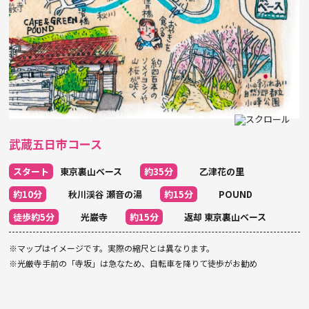
武蔵五日市コース
スタート
東京裏山ベース
約35分
乙津花の里
約10分
秋川渓谷 瀬音の湯
約15分
POUND
徒歩約5分
光巌寺
約15分
返却 東京裏山ベース
※マップはイメージです。実際の縮尺とは異なります。
※光厳寺手前の「寺坂」は急なため、自転車を降りて徒歩がお勧め