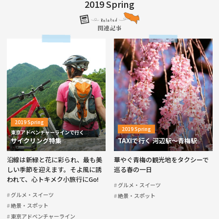
2019 Spring
2019 Spring
2019 Spring
東京アドベンチャーラインで行く
サイクリング特集
TAXIで行く 河辺駅〜青梅駅
沿線は新緑と花に彩られ、最も美
華やぐ青梅の観光地をタクシーで
しい季節を迎えます。そよ風に誘
巡る春の一日
われて、心トキメク小旅行にGo!
グルメ・スイーツ
グルメ・スイーツ
絶景・スポット
絶景・スポット
東京アドベンチャーライン