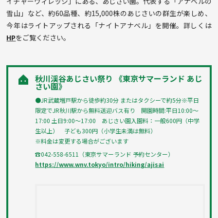
イチャーヴィレッジ」にある、あじさい園。代表する「アナベルの
雪山」など、約60品種、約15,000株のあじさいの群生が楽しめ、
今年はライトアップされる「ナイトアナベル」を開催。詳しくは
HP
をご覧ください。
秋川渓谷あじさい祭り 《東京サマーランド あじ
さい園》
●JR武蔵増戸駅から徒歩約30分 またはタクシーで約5分※平日
限定でJR秋川駅から無料送迎バス有り 開園時間:平日10:00〜
17:00 土日9:00〜17:00 あじさい園入園料：一般600円（中学
生以上） 子ども300円（小学生未満は無料）
※料金は変更する場合がございます
☎042-558-6511（東京サマーランド 予約センター）
https://www.wnv.tokyo/intro/hiking/ajisai