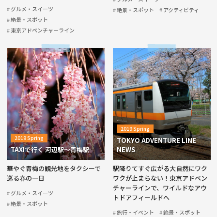
グルメ・スイーツ
絶景・スポット
アクティビティ
絶景・スポット
東京アドベンチャーライン
2019 Spring
2019 Spring
TOKYO ADVENTURE LINE
TAXIで行く 河辺駅〜青梅駅
NEWS
華やぐ青梅の観光地をタクシーで
駅降りてすぐ広がる大自然にワク
巡る春の一日
ワクが止まらない！東京アドベン
チャーラインで、ワイルドなアウ
グルメ・スイーツ
トドアフィールドへ
絶景・スポット
旅行・イベント
絶景・スポット