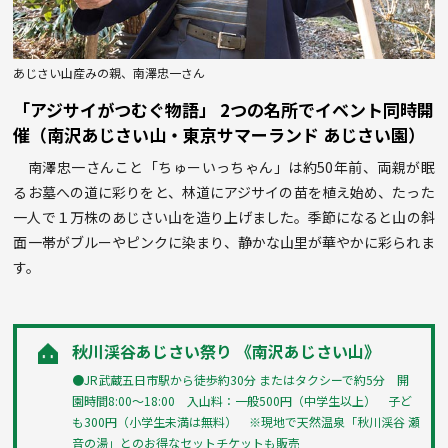
あじさい山産みの親、南澤忠一さん
「アジサイがつむぐ物語」 2つの名所でイベント同時開
催（南沢あじさい山・東京サマーランド あじさい園）
南澤忠一さんこと「ちゅーいっちゃん」は約50年前、両親が眠
るお墓への道に彩りをと、林道にアジサイの苗を植え始め、たった
一人で１万株のあじさい山を造り上げました。季節になると山の斜
面一帯がブルーやピンクに染まり、静かな山里が華やかに彩られま
す。
秋川渓谷あじさい祭り 《南沢あじさい山》
●JR武蔵五日市駅から徒歩約30分 またはタクシーで約5分 開
園時間8:00〜18:00 入山料：一般500円（中学生以上） 子ど
も300円（小学生未満は無料） ※現地で天然温泉「秋川渓谷 瀬
音の湯」とのお得なセットチケットも販売