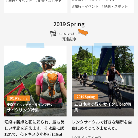
旅行・イベント
絶景・スポット
旅行・イベント
絶景・スポット
2019 Spring
2019 Spring
2019 Spring
五日市線で行く サイクリング特
東京アドベンチャーラインで行く
サイクリング特集
集
沿線は新緑と花に彩られ、最も美
レンタサイクルで好きな場所を自
しい季節を迎えます。そよ風に誘
由にめぐってみませんか。
われて、心トキメク小旅行にGo!
グルメ・スイーツ