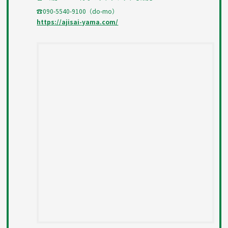
☎090-5540-9100（do-mo）
https://ajisai-yama.com/