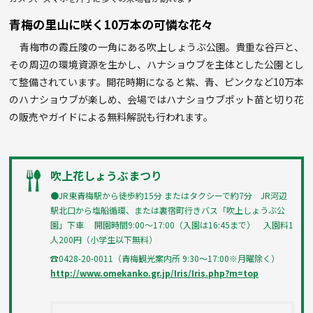
青梅の里山に咲く10万本の可憐な花々
青梅市の霞丘陵の一角にある吹上しょうぶ公園。貴重な谷戸と、
その周辺の環境資源を生かし、ハナショウブを主体とした公園とし
て整備されています。開花時期になると紫、青、ピンクなど10万本
のハナショウブが楽しめ、会場ではハナショウブポット苗と切り花
の販売やガイドによる無料解説も行われます。
吹上花しょうぶまつり
●JR東青梅駅から徒歩約15分 またはタクシーで約7分 JR河辺
駅北口から塩船循環、または裏宿町行きバス「吹上しょうぶ公
園」下車 開園時間9:00〜17:00（入園は16:45まで） 入園料1
人200円（小学生以下無料）
☎0428-20-0011（青梅観光案内所 9:30〜17:00※月曜除く）
http://www.omekanko.gr.jp/Iris/Iris.php?m=top