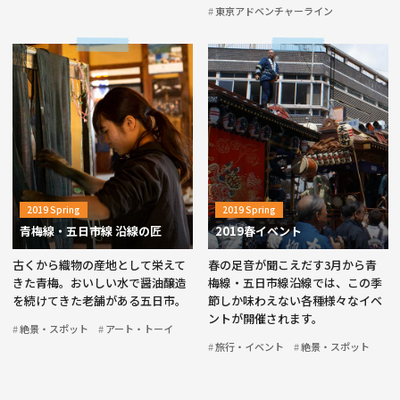
東京アドベンチャーライン
2019 Spring
2019 Spring
青梅線・五日市線 沿線の匠
2019春イベント
古くから織物の産地として栄えて
春の足音が聞こえだす3月から青
きた青梅。おいしい水で醤油醸造
梅線・五日市線沿線では、この季
を続けてきた老舗がある五日市。
節しか味わえない各種様々なイベ
ントが開催されます。
絶景・スポット
アート・トーイ
旅行・イベント
絶景・スポット