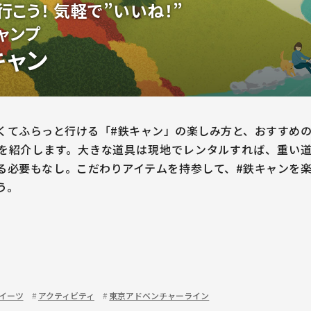
行こう！ 気軽で”いいね！”
ャンプ
キャン
くてふらっと行ける「#鉄キャン」の楽しみ方と、おすすめ
を紹介します。大きな道具は現地でレンタルすれば、重い
る必要もなし。こだわりアイテムを持参して、#鉄キャンを
う。
イーツ
アクティビティ
東京アドベンチャーライン