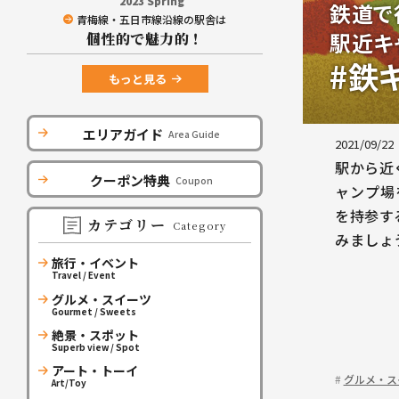
2023 Spring
鉄道で
青梅線・五日市線沿線の駅舎は
駅近キ
個性的で魅力的！
#鉄
もっと見る
エリアガイド
Area Guide
2021/09/22
駅から近
クーポン特典
Coupon
ャンプ場
を持参す
カテゴリー
Category
みましょ
旅行・イベント
Travel / Event
グルメ・スイーツ
Gourmet / Sweets
絶景・スポット
Superb view / Spot
アート・トーイ
グルメ・ス
Art/Toy