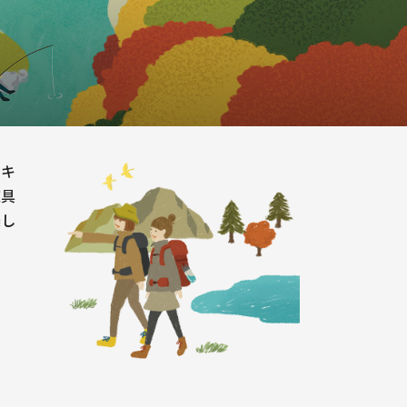
のキ
道具
楽し