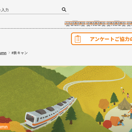
アンケートご協力
tumn
#鉄キャン
umn