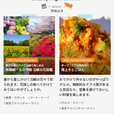
2021 Spring & Summer
2021 Spring & Summer
春から夏にかけて沿線で楽しめる
オープンエアで開放的に！
青梅線・五日市線 沿線の花図鑑
極上そとごはん
春から夏にかけて沿線は花々で彩
おでかけで外せないのがやっぱり
られます。花探しの旅へでかけて
グルメ。開放的なテラス席がある
みてはいかがでしょうか。
人気店なら、密集を避けておいし
い料理を楽しめます。
絶景・スポット
アート・トーイ
グルメ・スイーツ
東京アドベンチャーライン
東京アドベンチャーライン