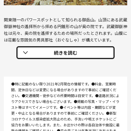
関東随一のパワースポットとして知られる御岳山。山頂にある武蔵
御嶽神社の遙拝所から拝める円錐形の山が奥の院です。武蔵御嶽神
社は元々、奥の院を遙拝するための場所だったとされます。山腹に
は荘厳な雰囲気の男具那社（おぐなしゃ）が構えています。
●特に記載のない限り2021年2月現在の情報です。●料金、営業時
間、定休日などは変更になる場合がありますので事前にご確認くだ
さい。●交通機関・徒歩などの所要時間は目安です。●道路状況によ
りアクセスできない場合もございます。●掲載の写真・マップ・イラ
スト等はすべてイメージです。●イベント等は内容・期間などが変
更・中止となる場合がありますので事前にご確認ください。●新型
コロナウイルス感染症拡大防止のため、手洗いや咳エチケットにご
協力をお願いいたします。また、お出かけの際は各自治体や施設に最
新の情報をご確認ください。●花の見ごろは気象状況に左右されま