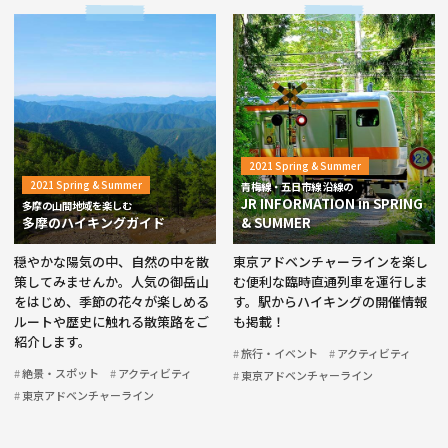
2021 Spring & Summer
2021 Spring & Summer
青梅線・五日市線 沿線の
JR INFORMATION in SPRING
多摩の山間地域を楽しむ
多摩のハイキングガイド
& SUMMER
穏やかな陽気の中、自然の中を散
東京アドベンチャーラインを楽し
策してみませんか。人気の御岳山
む便利な臨時直通列車を運行しま
をはじめ、季節の花々が楽しめる
す。駅からハイキングの開催情報
ルートや歴史に触れる散策路をご
も掲載！
紹介します。
旅行・イベント
アクティビティ
絶景・スポット
アクティビティ
東京アドベンチャーライン
東京アドベンチャーライン