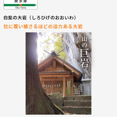
白髭の大岩（しろひげのおおいわ）
社に覆い被さるほどの迫力ある大岩