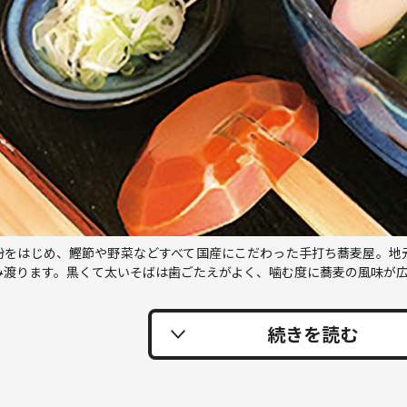
粉をはじめ、鰹節や野菜などすべて国産にこだわった手打ち蕎麦屋。地
渡ります。黒くて太いそばは歯ごたえがよく、噛む度に蕎麦の風味が広が