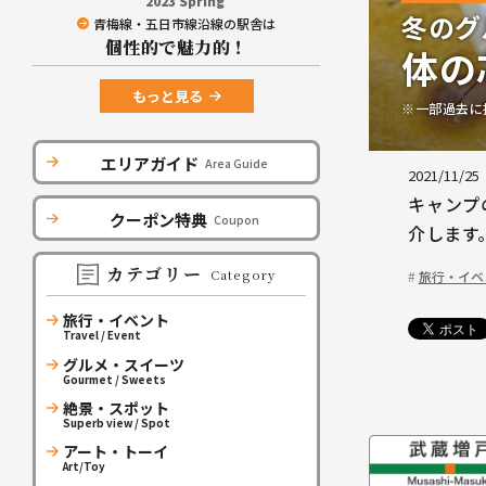
2023 Spring
冬のグ
青梅線・五日市線沿線の駅舎は
個性的で魅力的！
体の
もっと見る
※一部過去に
エリアガイド
Area Guide
2021/11/25
キャンプ
クーポン特典
Coupon
介します
カテゴリー
Category
旅行・イベ
旅行・イベント
Travel / Event
グルメ・スイーツ
Gourmet / Sweets
絶景・スポット
Superb view / Spot
アート・トーイ
Art/Toy