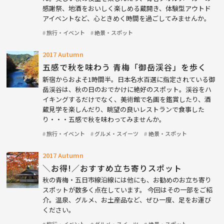
感謝祭、地酒をおいしく楽しめる蔵開き、体験型アウトド
アイベントなど、心ときめく時間を過ごしてみませんか。
旅行・イベント
絶景・スポット
2017 Autumn
五感で秋を味わう 青梅「御岳渓谷」を歩く
新宿からおよそ1時間半。日本名水百選に指定されている御
岳渓谷は、秋の日のおでかけに絶好のスポット。渓谷をハ
イキングするだけでなく、美術館で名画を鑑賞したり、酒
蔵見学を楽しんだり、眺望の良いレストランで食事した
り・・・五感で秋を味わってみませんか。
旅行・イベント
グルメ・スイーツ
絶景・スポット
2017 Autumn
＼お得!／おすすめ立ち寄りスポット
秋の青梅・五日市線沿線には他にも、お勧めのお立ち寄り
スポットが数多く点在しています。 今回はその一部をご紹
介。温泉、グルメ、お土産品など、ぜひ一度、足をお運び
ください。
旅行・イベント
グルメ・スイーツ
絶景・スポット