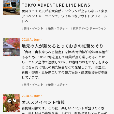
TOKYO ADVENTURE LINE NEWS
駅降りてすぐ広がる大自然にワクワクが止まらない！東京
アドベンチャーラインで、ワイルドなアウトドアフィール
ドへ
旅行・イベント
絶景・スポット
東京アドベンチャーライン
2018 Autumn
地元の人が薦めるとっておきの紅葉めぐり
「青梅・奥多摩もみじ協定」を締結 青梅線沿線は標高差が
あるため、10〜12月を通して紅葉が長く楽しめることか
ら、エリア全体で連携してPR、お客様のおもてなしをする
ことを目的に地元の観光協会などで発足します。 ※主に、
青梅・御嶽・奥多摩エリアの観光協会・商店組合等が参画
しています。
旅行・イベント
絶景・スポット
2018 Autumn
オススメイベント情報
青梅線沿線では、この秋、楽しいイベントが盛りだくさ
ん。美しい秋の夜空を楽しんだり、有名タオルメーカーの