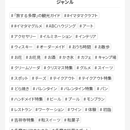
ジャンル
「旅する多摩」の観光ガイド
#イマタマクラフト
#イマタマグルメ
ABCハウジング
アート
アクセサリー
イルミネーション
インテリア
ウィスキー
オーダーメイド
おうち時間
お散歩
お花
お花見
お酒
かき氷
カフェ
キャンプ場
クリームソーダ
クリスマス特集
グルメ
スイーツ
スポット
チーズ
テイクアウト
テイクアウト特集
どら焼き
バレンタイン
バレンタイン特集
パン
ハンドメイド特集
ビール
プール
モンブラン
レストラン
ワーケーション
ワイン
体験
初詣
吉祥寺特集
和スイーツ
和菓子