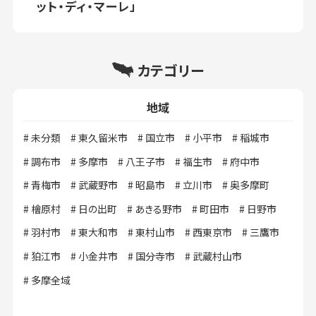
ット・ディ・マーレ」
カテゴリー
地域
未分類
東久留米市
国立市
小平市
稲城市
調布市
多摩市
八王子市
福生市
府中市
青梅市
武蔵野市
昭島市
立川市
奥多摩町
檜原村
日の出町
あきる野市
町田市
日野市
羽村市
東大和市
東村山市
西東京市
三鷹市
狛江市
小金井市
国分寺市
武蔵村山市
多摩全域